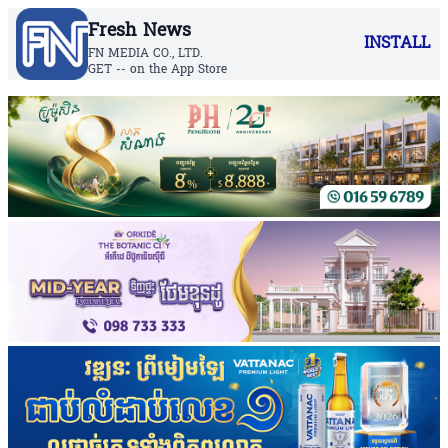
Fresh News
INSTALL
FN MEDIA CO., LTD.
GET -- on the App Store