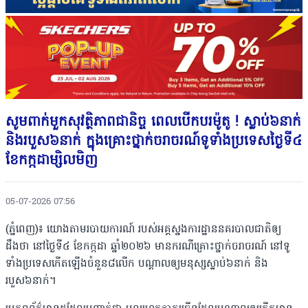
សូមពាក់មួកសុវត្ថិភាពជានិច្ច ពេលបើកបរម៉ូតូ ! ស្លាប់៦នាក់
និងរបួស៦នាក់ ក្នុងគ្រោះថ្នាក់ចរាចរណ៍ទូទាំងប្រទេសថ្ងៃទី៤
ខែកក្កដាម្សិលមិញ
05-07-2026 07:56
(ភ្នំពេញ)៖ យោងតាមរបាយការណ៍ របស់អគ្គស្នងការដ្ឋាននគរបាលជាតិឲ្យ
ដឹងថា នៅថ្ងៃទី៤ ខែកក្កដា ឆ្នាំ២០២៦ មានករណីគ្រោះថ្នាក់ចរាចរណ៍ នៅទូ
ទាំងប្រទេសកើតឡើងចំនួន៨លើក បណ្ដាលឲ្យមនុស្សស្លាប់៦នាក់ និង
របួស៦នាក់។