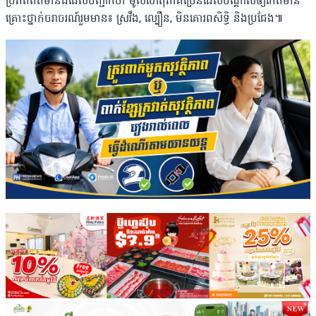
ប្រភពព័ត៌មានដដែលបញ្ជាក់ថា មូលហេតុភាគច្រើនដែលបណ្ដាលឲ្យកើតមាន
គ្រោះថ្នាក់ចរាចរណ៍រួមមាន៖ ស្រវឹង, ល្បឿន, មិនគោរពសិទិ្ធ និងប្រជែង៕