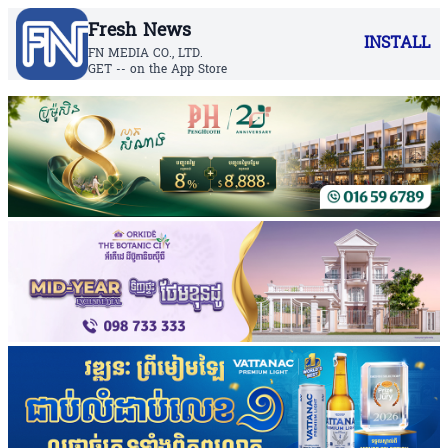
Fresh News
INSTALL
FN MEDIA CO., LTD.
GET -- on the App Store