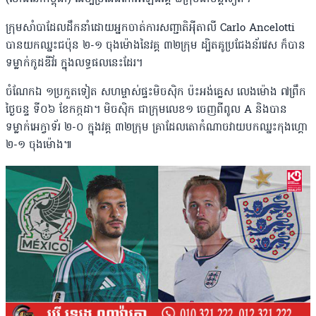
ក្រុមសាំបាដែលដឹកនាំដោយអ្នកចាត់ការសញ្ជាតិអ៉ីតាលី Carlo Ancelotti
បានយកឈ្នះជប៉ុន ២-១ ចុងម៉ោងនៃវគ្គ ៣២ក្រុម ដ្បិតគូប្រជែងន័រវេស ក៏បាន
ទម្លាក់កូដឌីវ័រ ក្នុងលទ្ធផលនេះដែរ។
ចំណែកឯ ១ប្រកួតទៀត សហម្ចាស់ផ្ទះមិចស៊ិក ប៉ះអង់គ្លេស លេងម៉ោង ៧ព្រឹក
ថ្ងៃចន្ទ ទី០៦ ខែកក្កដា។ មិចស៊ិក ជាក្រុមលេខ១ ចេញពីពូល A និងបាន
ទម្លាក់អេក្វាទ័រ ២-០ ក្នុងវគ្គ ៣២ក្រុម គ្រាដែលតោកំណាចវាយបកឈ្នះកុងហ្គោ
២-១ ចុងម៉ោង៕