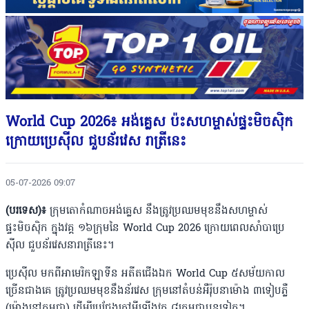
World Cup 2026៖ អង់គ្លេស ប៉ះសហម្ចាស់ផ្ទះមិចស៊ិក
ក្រោយប្រេស៊ីល ជួបន័រវេស រាត្រីនេះ
05-07-2026 09:07
(បរទេស)៖
ក្រុមតោកំណាចអង់គ្លេស នឹងត្រូវប្រឈមមុខនឹងសហម្ចាស់
ផ្ទះមិចស៊ិក ក្នុងវគ្គ ១៦ក្រុមនៃ World Cup 2026 ក្រោយពេលសាំបាប្រេ
ស៊ីល ជួបន័រវេសនារាត្រីនេះ។
ប្រេស៊ីល មកពីអាមេរិកឡាទីន អតីតជើងឯក World Cup ៥សម័យកាល
ច្រើនជាងគេ ត្រូវប្រឈមមុខនឹងន័រវេស ក្រុមនៅតំបន់អឺរ៉ុបនាម៉ោង ៣ទៀបភ្លឺ
(ម៉ោងនៅកម្ពុជា) ដើម្បីប្រជែងកៅអីឡើងវគ្គ ៨ក្រុមជាបន្តទៀត។