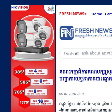
FRESH NEWS+
Home
Cam
សួរអ្វីៗគ្រប់យ៉ាងដែ
Fresh AI
គណៈកម្មាធិការគណបក្សស្រុកម
បញ្ជាការយុទ្ធនាការបោះឆ្នោត
05-07-2026 21:02
(ត្បុងឃ្មុំ)៖ នាថ្ងៃទី៥
ខែកក្កដា
ឆ្នាំ២
«ផែនការរួមឆ្ពោះទៅកាន់ការបោះឆ្នោត