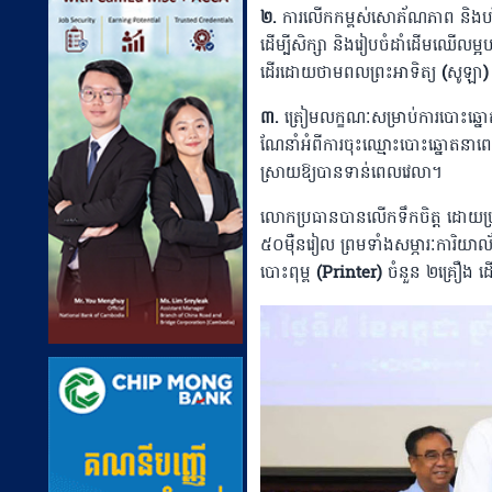
២.
ការលើកកម្ពស់សោភ័ណភាព
និងបរ
ដើម្បីសិក្សា
និងរៀបចំដាំដើមឈើលម្អបន
ដើរដោយថាមពលព្រះអាទិត្យ
(
សូឡា
៣
.
ត្រៀមលក្ខណៈសម្រាប់ការបោះឆ្ន
ណែនាំអំពីការចុះឈ្មោះបោះឆ្នោតនា
ស្រាយឱ្យបានទាន់ពេលវេលា។
លោកប្រធានបានលើកទឹកចិត្ត
ដោយប្រ
៥០ម៉ឺនរៀល
ព្រមទាំងសម្ភារៈការិយ
បោះពុម្ព
(Printer)
ចំនួន
២គ្រឿង
ដ