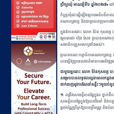
ប្រឹក្សាឃុំ អាណត្តិទី៦ ឆ្នាំ២០២៧
»
នៅ
កិច្ចប្រជុំនេះធ្វើឡើងក្រោមអធិបតីភ
គណបក្សខេត្ត
និងជាប្រធានក្រុមការងា
ក្នុងឱកាសនោះ
លោក
ប៉ែន
កុសល្យ
ប
ម្តេចតេជោ
ហ៊ុន
សែន
ប្រធានគណបក្ស
សមាជិកាគ្រួសារបក្សទាំងអស់។
ប្រធានគណៈកម្មាធិការគណបក្សខេត្ត
បានធ្វើឱ្យប្រទេសជាតិមានការអភិវឌ្ឍល
ជាមួយគ្នានោះ លោក ប៉ែនកុសល្យ បា
សម្រេចបានលទ្ធផលល្អនាពេលកន្លងមក។
ដាក់ចេញនូវការណែនាំគន្លឹះៗមួយចំនួ
១
.
ពង្រឹងសាមគ្គីភាពផ្ទៃក្នុង៖
ថ្នាក់ដឹ
សាមគ្គីភាពផ្ទៃក្នុងឱ្យបានរឹងមាំ
និងបន្
ផ្តល់ប័ណ្ណក្រីក្រឱ្យបានត្រឹមត្រូវ
និងចំ