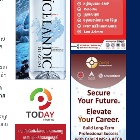
ស
ក
ដែល
ាប់។
ង
បាន
ែរក្សា
លការ