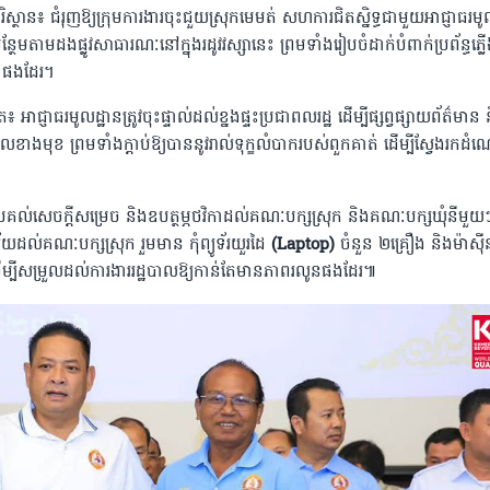
ិស្ថាន៖
ជំរុញឱ្យក្រុមការងារចុះជួយស្រុកមេមត់
សហការជិតស្និទ្ធជាមួយអាជ្ញាធរមូ
្ថែមតាមដងផ្លូវសាធារណៈនៅក្នុងរដូវវស្សានេះ
ព្រមទាំងរៀបចំដាក់បំពាក់ប្រព័ន្ធភ្លើង
)
ផងដែរ។
ោត៖
អាជ្ញាធរមូលដ្ឋានត្រូវចុះផ្ទាល់ដល់ខ្នងផ្ទះប្រជាពលរដ្ឋ
ដើម្បីផ្សព្វផ្សាយព័ត៌មាន
ពេលខាងមុខ
ព្រមទាំងក្តាប់ឱ្យបាននូវរាល់ទុក្ខលំបាករបស់ពួកគាត់
ដើម្បីស្វែងរកដំ
គល់សេចក្តីសម្រេច
និងឧបត្ថម្ភថវិកាដល់គណៈបក្សស្រុក
និងគណៈបក្សឃុំនីមួយ
ាល័យដល់គណៈបក្សស្រុក
រួមមាន
កុំព្យូទ័រយួរដៃ
(Laptop)
ចំនួន
២គ្រឿង
និងម៉ាស៊ី
ើម្បីសម្រួលដល់ការងាររដ្ឋបាលឱ្យកាន់តែមានភាពរលូនផងដែរ៕