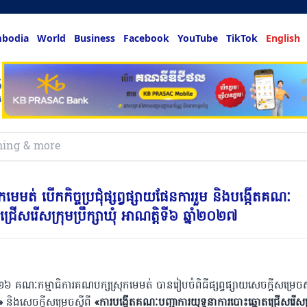
bodia
World
Business
Facebook
YouTube
TikTok
English
លអ្នកច
េមត់ បើកកិច្ចប្រជុំផ្សព្វផ្សាយផែនការរួម និងបង្កើតគណៈ
ជ្រើសរើសក្រុមប្រឹក្សាឃុំ អាណត្តិទី៦ ឆ្នាំ២០២៧
០២៦
គណៈកម្មាធិការគណបក្សស្រុកមេមត់
បានរៀបចំពិធីផ្សព្វផ្សាយសេចក្ដីសម្រេចស្
»
និងសេចក្ដីសម្រេចស្ដីពី
«
ការបង្កើតគណៈបញ្ជាការយុទ្ធនាការបោះឆ្នោតជ្រើសរើសក