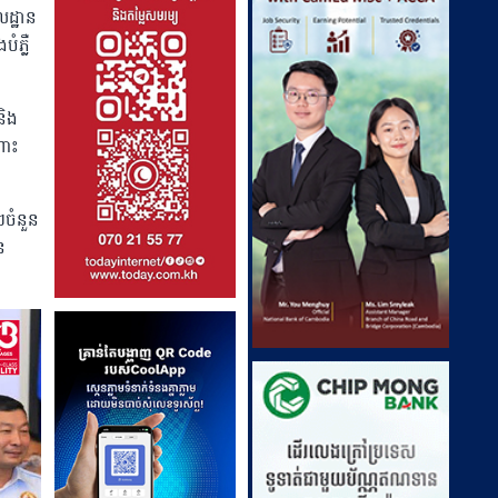
លដ្ឋាន
បំភ្លឺ
និង
ណោះ
ៗចំនួន
ន