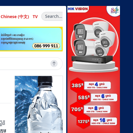
Search...
Chinese (中文)
TV
ដីពី
្រុម