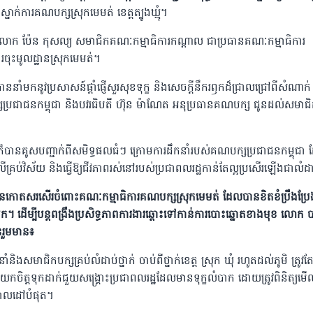
ស្នាក់ការគណបក្សស្រុកមេមត់
ខេត្តត្បូងឃ្មុំ។
ាពលោក
ប៉ែន
កុសល្យ
សមាជិកគណៈកម្មាធិការកណ្ដាល
ជាប្រធានគណៈកម្មាធិការ
រចុះមូលដ្ឋានស្រុកមេមត់។
ាននាំមកនូវប្រសាសន៍ផ្ដាំផ្ញើសួរសុខទុក្ខ
និងសេចក្តីនឹករឭកដ៏ជ្រាលជ្រៅពីសំណាក់
ប្រជាជនកម្ពុជា
និងបវរធិបតី
ហ៊ុន
ម៉ាណែត
អនុប្រធានគណបក្ស
ជូនដល់សមាជិ
ក៏បានគូសបញ្ជាក់ពីសមិទ្ធផលធំៗ
ក្រោមការដឹកនាំរបស់គណបក្សប្រជាជនកម្ពុជា
ើគ្រប់វិស័យ
និងធ្វើឱ្យជីវភាពរស់នៅរបស់ប្រជាពលរដ្ឋកាន់តែល្អប្រសើរឡើងជាលំដ
នកោតសរសើរចំពោះគណៈកម្មាធិការគណបក្សស្រុកមេមត់ ដែលបានខិតខំប្រឹងប្រែ
 ដើម្បីបន្តពង្រឹងប្រសិទ្ធភាពការងារឆ្ពោះទៅកាន់ការបោះឆ្នោតខាងមុខ លោក 
នរួមមាន៖
កនាំនិងសមាជិកបក្សគ្រប់លំដាប់ថ្នាក់
ចាប់ពីថ្នាក់ខេត្ត
ស្រុក
ឃុំ
រហូតដល់ភូមិ
ត្រូវត
តយកចិត្តទុកដាក់ជួយសង្គ្រោះប្រជាពលរដ្ឋដែលមានទុក្ខលំបាក
ដោយត្រូវពិនិត្យមើ
គោលដៅបំផុត។