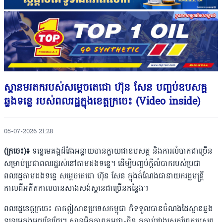
ស្ពានមរតករបស់សម្តេចតេជោ ហ៊ុន សែន បញ្ចប់ឧបសគ្គ
ឆ្លងទន្លេ របស់ពលរដ្ឋក្នុងខេត្តក្រចេះ (Video inside)
05-07-2026 21:28
(ក្រចេះ)៖
ទន្លេមេគង្គដ៏វែងអន្លាយបានក្លាយជាឧបសគ្គ និងការលំបាកជាច្រើន
សម្រាប់​ប្រជា​ពលរដ្ឋរស់នៅតាមដងទន្លេ។ ដើម្បីបញ្ចប់ក្តីលំបាករបស់ប្រជា
ពលរដ្ឋតាមដងទន្លេ សម្តេច​តេជោ ហ៊ុន សែន ក្នុងតំណែងជានាយករដ្ឋមន្ត្រី
កាលពីអតីតកាលបានសាងសង់ស្ពានជាច្រើន​កន្លែង។
ពលរដ្ឋខេត្តក្រចេះ ភាគឦសានប្រទេសកម្ពុជា ក៏ទទួលបានចំណងដៃស្ពានឆ្លង
ទន្លេមេគង្គ​មួយ​ខ្សែដែរ។ ស្ពានមិត្តភាពកម្ពុជា-ចិន តភ្ជាប់រវាងស្រុកព្រែកប្រសព្វ