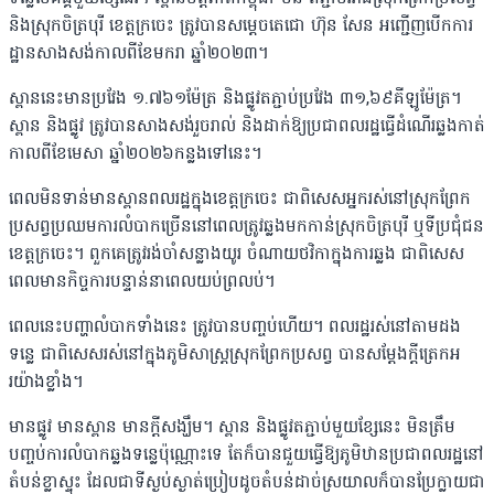
និងស្រុកចិត្របុរី ខេត្តក្រចេះ ត្រូវបានសម្តេចតេជោ ហ៊ុន សែន អញ្ជើញបើកការ
ដ្ឋានសាងសង់កាលពីខែមករា ឆ្នាំ២០២៣។
ស្ពាននេះមានប្រវែង ១.៧៦១ម៉ែត្រ និងផ្លូវតភ្ជាប់ប្រវែង ៣១,៦៩គីឡូម៉ែត្រ។
ស្ពាន និងផ្លូវ ត្រូវបានសាងសង់រួចរាល់ និងដាក់ឱ្យប្រជាពលរដ្ឋធ្វើដំណើរឆ្លងកាត់
កាលពីខែមេសា ឆ្នាំ​២០​២៦​​កន្លងទៅនេះ។
ពេលមិនទាន់មានស្ពានពលរដ្ឋក្នុងខេត្តក្រចេះ ជាពិសេសអ្នករស់នៅស្រុកព្រែក
ប្រសព្វប្រឈម​ការ​លំបាកច្រើននៅពេលត្រូវឆ្លងមកកាន់ស្រុកចិត្របុរី ឬទីប្រជុំជន
ខេត្តក្រចេះ។ ពួកគេត្រូវរង់ចាំ​សន្លាង​យូរ ចំណាយថវិកាក្នុងការឆ្លង ជាពិសេស
ពេលមានកិច្ចការបន្ទាន់នាពេលយប់ព្រលប់។
ពេលនេះបញ្ហាលំបាកទាំងនេះ ត្រូវបានបញ្ចប់ហើយ។ ពលរដ្ឋរស់នៅតាមដង
ទន្លេ ជាពិសេស​រស់​នៅក្នុងភូមិសាស្ត្រស្រុកព្រែកប្រសព្វ បានសម្តែងក្តីត្រេកអ
រយ៉ាងខ្លាំង។
មានផ្លូវ មានស្ពាន មានក្តីសង្ឃឹម។ ស្ពាន និងផ្លូវតភ្ជាប់មួយខ្សែនេះ មិនត្រឹម
បញ្ចប់​ការលំបាក​ឆ្លង​ទន្លេប៉ុណ្ណោះទេ តែក៏បានជួយធ្វើឱ្យភូមិឋានប្រជាពលរដ្ឋនៅ
តំបន់ខ្លាស្ទុះ ដែលជាទីស្ងប់​ស្ងាត់​ប្រៀប​ដូចតំបន់ដាច់​ស្រយាលក៏បានប្រែក្លាយជា