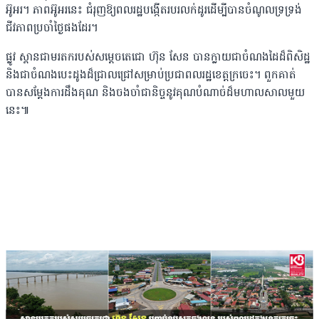
អ៊ូអរ។ ភាពអ៊ូអរនេះ ជំរុញឱ្យពលរដ្ឋ​បង្កើត​របរលក់ដូរដើម្បីបាន​ចំណូល​​ទ្រទ្រង់
ជីវភាពប្រចាំថ្ងៃផងដែរ។
ផ្លូវ ស្ពានជាមរតករបស់សម្តេចតេជោ ហ៊ុន សែន បានក្លាយជាចំណងដៃដ៏ពិសិដ្ឋ
និងជាចំណង​បេះ​ដូ​ងដ៏ជ្រាលជ្រៅសម្រាប់ប្រជាពលរដ្ឋខេត្តក្រចេះ។ ពួកគាត់
បានសម្តែងការដឹងគុណ និងចងចាំជានិច្ចនូវគុណបំណាច់ដ៏មហាលសាលមួយ
នេះ៕