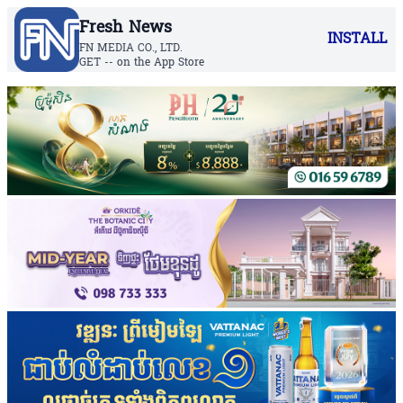
Fresh News
INSTALL
FN MEDIA CO., LTD.
GET -- on the App Store