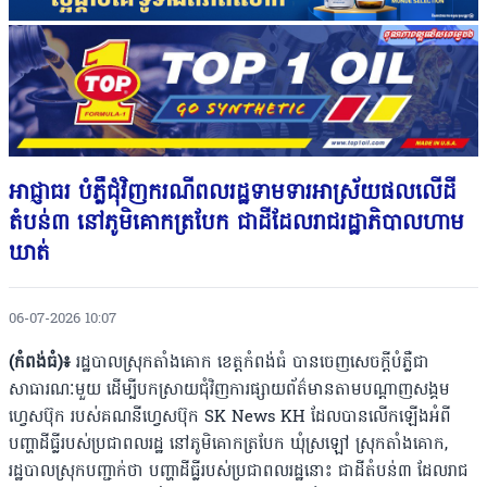
អាជ្ញាធរ បំភ្លឺជុំវិញករណីពលរដ្ឋទាមទារអាស្រ័យផលលើដី
តំបន់៣ នៅភូមិគោកត្របែក ជាដីដែលរាជរដ្ឋាភិបាលហាម
ឃាត់
06-07-2026 10:07
(កំពង់ធំ)៖
រដ្ឋបាលស្រុកតាំងគោក ខេត្តកំពង់ធំ បានចេញសេចក្តីបំភ្លឺជា
សាធារណៈមួយ ដើម្បីបកស្រាយជុំវិញការផ្សាយព័ត៌មានតាមបណ្តាញសង្គម
ហ្វេសប៊ុក របស់គណនីហ្វេសប៊ុក SK News KH ដែលបានលើកឡើងអំពី
បញ្ហាដីធ្លីរបស់ប្រជាពលរដ្ឋ នៅភូមិគោកត្របែក ឃុំស្រឡៅ ស្រុកតាំងគោក,
រដ្ឋបាលស្រុកបញ្ជាក់ថា បញ្ហាដីធ្លីរបស់ប្រជាពលរដ្ឋនោះ ជាដីតំបន់៣ ដែលរាជ