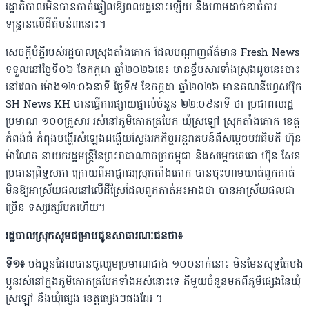
រដ្ឋាភិបាលមិនបានកាត់ឆ្វៀលឱ្យពលរដ្ឋនោះឡើយ នឹងហាមដាច់ខាត់ការ
ទន្ទ្រានលើដីតំបន់៣នោះ។
សេចក្តីបំភ្លឺរបស់រដ្ឋបាលស្រុងតាំងគោក ដែលបណ្តាញព័ត៌មាន Fresh News
ទទួលនៅថ្ងៃទី០៦ ខែកក្កដា ឆ្នាំ២០២៦នេះ មានខ្លឹមសារទាំងស្រុងដូចនេះថា៖
នៅវេលា ម៉ោង១២:០៦នាទី ថ្ងៃទី៥ ខែកក្កដា ឆ្នាំ២០២៦ មានគណនីហ្វេសប៊ុក
SH News KH បានធ្វើការផ្សាយផ្ទាល់ចំនួន ២២:០៩នាទី ថា ប្រជាពលរដ្ឋ
ប្រមាណ ១០០គ្រួសារ រស់នៅភូមិគោកត្របែក ឃុំស្រឡៅ ស្រុកតាំងគោក ខេត្ត
កំពង់ធំ កំពុងបង្ហើរសំឡេងដង្ហើយស្វែងរកកិច្ចអន្តរាគមន៍ពីសម្តេចបវរធិបតី ហ៊ុន
ម៉ាណែត នាយករដ្ឋមន្ត្រីនៃព្រះរាជាណាចក្រកម្ពុជា និងសម្តេចតេជោ ហ៊ុន សែន
ប្រធានព្រឹទ្ធសភា ក្រោយពីអាជ្ញាធរស្រុកតាំងគោក បានចុះហាមឃាត់ពួកគាត់
មិនឱ្យអាស្រ័យផលនៅលើដីស្រែដែលពួកគាត់អះអាងថា បានអាស្រ័យផលជា
ច្រើន ទស្សវត្សរ៍មកហើយ។
រដ្ឋបាលស្រុកសូមជម្រាបជូនសាធារណៈជនថា៖
ទី១៖
បងប្អូនដែលបានចូលរួមប្រមាណជាង ១០០នាក់នោះ មិនមែនសុទ្ធតែបង
ប្អូនរស់នៅក្នុងភូមិគោកត្របែកទាំងអស់នោះទេ គឺមួយចំនួនមកពីភូមិផ្សេងនៃឃុំ
ស្រឡៅ និងឃុំផ្សេង ខេត្តផ្សេងៗផងដែរ ។