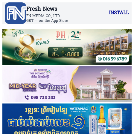
Fresh News
INSTALL
FN MEDIA CO., LTD.
GET -- on the App Store