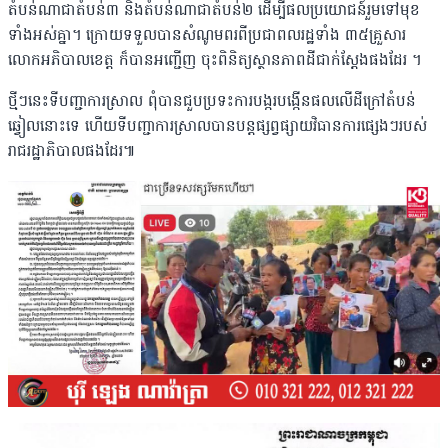
តំបន់ណាជាតំបន់៣ និងតំបន់ណាជាតំបន់២ ដើម្បីផលប្រយោជន៍រួមទៅមុខ
ទាំងអស់គ្នា។ ក្រោយទទួលបានសំណូមពរពីប្រជាពលរដ្ឋទាំង ៣៥គ្រួសារ
លោកអភិបាលខេត្ត ក៏បានអញ្ជើញ ចុះពិនិត្យស្ថានភាពដីជាក់ស្តែងផងដែរ ។
ថ្មីៗនេះទីបញ្ជាការស្រាល ពុំបានជួបប្រទះការបង្ករបង្កើនផលលើដីក្រៅតំបន់
ឆ្វៀលនោះទេ ហើយទីបញ្ជាការស្រាលបានបន្តផ្សព្វផ្សាយវិធានការផ្សេងៗរបស់
រាជរដ្ឋាភិបាលផងដែរ៕