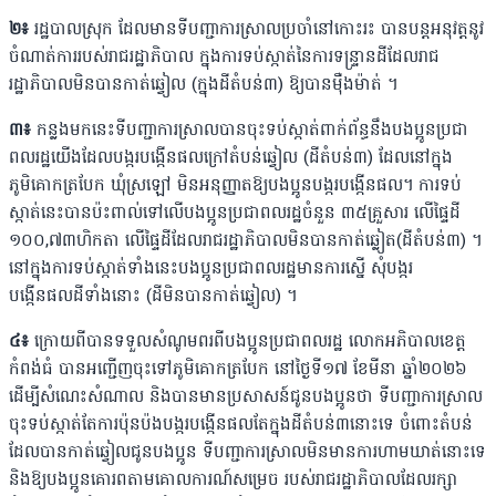
២៖
រដ្ឋបាលស្រុក ដែលមានទីបញ្ជាការស្រាលប្រចាំនៅកោះរះ បានបន្តអនុវត្តនូវ
ចំណាត់ការរបស់រាជរដ្ឋាភិបាល ក្នុងការទប់ស្កាត់នៃការទន្ទ្រានដីដែលរាជ
រដ្ឋាភិបាលមិនបានកាត់ឆ្វៀល (ក្នុងដីតំបន់៣) ឱ្យបានម៉ឺងម៉ាត់ ។
៣៖
កន្លងមកនេះទីបញ្ជាការស្រាលបានចុះទប់ស្កាត់ពាក់ព័ន្ធនឹងបងប្អូនប្រជា
ពលរដ្ឋយើងដែលបង្ករបង្កើនផលក្រៅតំបន់ឆ្វៀល (ដីតំបន់៣) ដែលនៅក្នុង
ភូមិគោកត្របែក ឃុំស្រឡៅ មិនអនុញ្ញាតឱ្យបងប្អូនបង្ករបង្កើនផល។ ការទប់
ស្កាត់នេះបានប៉ះពាល់ទៅលើបងប្អូនប្រជាពលរដ្ឋចំនួន ៣៥គ្រួសារ លើផ្ទៃដី
១០០,៧៣ហិកតា លើផ្ទៃដីដែលរាជរដ្ឋាភិបាលមិនបានកាត់ឆ្លៀត(ដីតំបន់៣) ។
នៅក្នុងការទប់ស្កាត់ទាំងនេះបងប្អូនប្រជាពលរដ្ឋមានការស្នើ សុំបង្ករ
បង្កើនផលដីទាំងនោះ (ដីមិនបានកាត់ឆ្វៀល) ។
៤៖
ក្រោយពីបានទទួលសំណូមពរពីបងប្អូនប្រជាពលរដ្ឋ លោកអភិបាលខេត្ត
កំពង់ធំ បានអញ្ជើញចុះទៅភូមិគោកត្របែក នៅថ្ងៃទី១៧ ខែមីនា ឆ្នាំ២០២៦
ដើម្បីសំណេះសំណាល និងបានមានប្រសាសន៍ជូនបងប្អូនថា ទីបញ្ជាការស្រាល
ចុះទប់ស្កាត់តែការប៉ុនប៉ងបង្ករបង្កើនផលតែក្នុងដីតំបន់៣នោះទេ ចំពោះតំបន់
ដែលបានកាត់ឆ្វៀលជូនបងប្អូន ទីបញ្ជាការស្រាលមិនមានការហាមឃាត់នោះទេ
និងឱ្យបងប្អូនគោរពតាមគោលការណ៍សម្រេច របស់រាជរដ្ឋាភិបាលដែលរក្សា