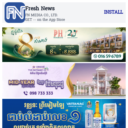
Fresh News
INSTALL
FN MEDIA CO., LTD.
GET -- on the App Store