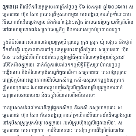
(ក្រចេះ)៖
ពីលើទឹកដីខេត្តក្រចេះនាព្រឹកថ្ងៃចន្ទ ទី៦ ខែកក្កដា ឆ្នាំ២០២៦នេះ ស
ម្តេចតេជោ ហ៊ុន សែន ប្រធានព្រឹទ្ធសភាកម្ពុជា បានបង្ហាញការគាំទ្រចំពោះការ
វិនិយោគដាំដើមប្រេងខ្យល់ និង​ដំណាំផ្សេងៗទៀត ដែលបានប្រែក្លាយដីព្រៃរិចរិល
ទៅជាផលប្រយោជន៍សម្រាប់សេដ្ឋកិច្ច និង​ការងារសម្រាប់ប្រជាពលរដ្ឋ។
ក្នុងពិធីសំណេះសំណាលជាមួយក្រុមប្រឹក្សាខេត្ត ក្រុង ស្រុក ឃុំ សង្កាត់ និងថ្នាក់
ដឹកនាំមន្ទីរ អង្គ​ភាពនានានៅក្នុងខេត្តក្រចេះនាព្រឹកថ្ងៃនេះ សម្តេចតេជោ ហ៊ុន
សែន បានថ្លែងរំលឹកពីការ​ដាក់​ចេញនូវកម្មវិធីមួយកំណែទម្រង់មួយចំនួននៅ
លើទឹកដីខេត្តក្រចេះ ពាក់ព័ន្ធការបែងចែកកម្មសិទ្ធិ​ដីធ្លីសម្រាប់ពលរដ្ឋបង្ក
បង្កើនផល និងកំណែទម្រង់សេដ្ឋកិច្ចជាដើម។ សម្តេចតេជោ បានបង្ហាញ​ការ
ពេញចិត្តចំពោះវឌ្ឍនភាពលើវិស័យកសិកម្ម កសិ-ឧស្សាហកម្មក្នុងខេត្តភាគ
ឦសាន​មួយនេះ ដែលជាការឆ្លុះបញ្ចាំងឱ្យឃើញពីភាពត្រឹមត្រូវក្នុងការដាក់
ចេញគោលនយោបាយ និងចក្ខុវិស័យ​កាលពីអតីតកាល។
មានប្រសាសន៍ដល់ការអភិវឌ្ឍផ្នែកកសិកម្ម និងកសិ-ឧស្សាហកម្មនេះ ស
ម្តេចតេជោ ហ៊ុន សែន ក៏បានបង្ហាញការគាំទ្រលើការវិនិយោគដាំដើមប្រេងខ្យល់
នៅភូមិសាស្ត្រស្រុកសំបូរ ខេត្តក្រចេះ របស់ក្រុមហ៊ុនហូលីផ្លេនថេសិន។ ស
ម្តេចតេជោ បានបញ្ជាក់ថា ការវិនិយោគនេះ បានប្រែក្លាយ​ដីព្រៃរិចរិលទៅជា