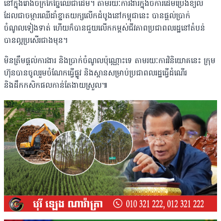
នៅក្នុងរោងចក្រកែច្នៃឈើជាដើម។ តាមរយៈការងារក្នុងចំការដើមប្រេង​ខ្យល់
ដែលជាចម្ការឈើដាំខ្នាតយក្សលើកដំបូងនៅ​កម្ពុជា​នេះ បានផ្តល់ប្រាក់
ចំណូលទៀង​ទាត់ ហើយក៏បានជួយលើកកម្ពស់ជីវភាពប្រជាពលរដ្ឋនៅ​តំបន់
បាន​ល្អប្រសើរជាងមុន។
មិនត្រឹម​ផ្តល់ការងារ និងប្រាក់ចំណូលប៉ុណ្ណោះទេ តាមរយៈការវិនិយោគនេះ ក្រុម
ហ៊ុនបានចូល​រួម​ចំណែកធ្វើផ្លូវ និងស្ពានសម្រាប់ប្រជាពលរដ្ឋធ្វើដំណើរ
និងដឹកកសិកផលកាន់​តែងាយ​ស្រួល៕