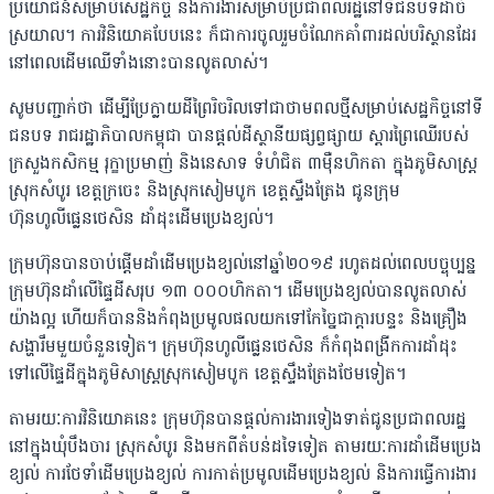
ប្រយោជន៍សម្រាប់សេដ្ឋកិច្ច និងការងារសម្រាប់ប្រជាពលរដ្ឋ​នៅទីជនបទ​ដាច់​
ស្រយាល។ ការវិនិយោគបែបនេះ ក៏ជាការចូលរួមចំណែកគាំពារដល់បរិស្ថានដែរ
នៅពេលដើម​ឈើទាំងនោះបានលូតលាស់។
សូមបញ្ជាក់ថា ដើម្បីប្រែក្លាយដីព្រៃរិចរិលទៅជាថាមពលថ្មីសម្រាប់សេដ្ឋកិច្ចនៅទី
ជនបទ រាជរដ្ឋា​ភិ​បាល​​កម្ពុជា បានផ្តល់ដីស្ថានីយផ្សព្វផ្សាយ ស្តារព្រៃឈើរបស់
ក្រសួងកសិកម្ម រុក្ខាប្រមាញ់ និងនេ​សាទ ទំហំជិត ៣ម៉ឺនហិកតា ក្នុងភូមិសាស្ត្រ
ស្រុកសំបូរ ខេត្តក្រចេះ និងស្រុកសៀមបូក ខេត្តស្ទឹង​ត្រែង ជូនក្រុម
ហ៊ុនហូលីផ្លេនថេសិន ដាំដុះដើមប្រេងខ្យល់។
ក្រុមហ៊ុនបានចាប់ផ្តើមដាំដើមប្រេងខ្យល់នៅឆ្នាំ២០១៩ រហូតដល់ពេលបច្ចុប្បន្ន
ក្រុមហ៊ុន​ដាំ​លើផ្ទៃដីសរុប ១៣ ០០០ហិកតា។ ដើមប្រេងខ្យល់បានលូតលាស់
យ៉ាងល្អ ហើយក៏បាននិង​កំពុង​ប្រមូលផលយកទៅកែច្នៃជាក្តារបន្ទះ និងគ្រឿង
សង្ហារឹមមួយចំនួនទៀត។ ក្រុមហ៊ុនហូលី​ផ្លេន​ថេសិន ក៏កំពុងពង្រីកការដាំដុះ
ទៅលើផ្ទៃដីក្នុងភូមិសាស្ត្រស្រុកសៀមបូក ខេត្តស្ទឹងត្រែង​ថែម​ទៀត។
តាមរយៈការវិនិយោគនេះ ក្រុមហ៊ុនបានផ្តល់ការងារទៀងទាត់ជូនប្រជាពលរដ្ឋ
នៅ​ក្នុងឃុំ​បឹង​ចារ ស្រុកសំបូរ និងមកពីតំបន់ដទៃទៀត តាមរយៈការដាំដើមប្រេង
ខ្យល់ ការថែទាំដើម​ប្រេង​ខ្យល់ ការកាត់ប្រមូលដើមប្រេង​ខ្យល់ និងការធ្វើការងារ