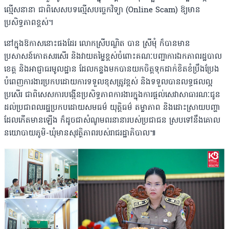
ល្មើសនានា ជាពិសេសបទល្មើសបច្ចេកវិទ្យា (Online Scam) ឱ្យមាន
ប្រសិទ្ធភាពខ្ពស់។
នៅក្នុងឱកាសនោះផងដែរ លោកស្រីបណ្ឌិត បាន ស្រីមុំ ក៏បានមាន
ប្រសាសន៍កោតសរសើរ និងវាយតម្លៃខ្ពស់ចំពោះគណៈបញ្ជាការឯកភាពរដ្ឋបាល
ខេត្ត និងអាជ្ញាធរមូលដ្ឋាន ដែលកន្លងមកបានយកចិត្តទុកដាក់ខិតខំប្រឹងប្រែង
បំពេញការងារប្រកបដោយការទទួលខុសត្រូវខ្ពស់ និងទទួលបានលទ្ធផលល្អ
ប្រសើរ ជាពិសេសការបង្កើនប្រសិទ្ធភាពការងារក្នុងការផ្តល់សេវាសាធារណៈជូន
ដល់ប្រជាពលរដ្ឋប្រកបដោយសមធម៌ យុត្តិធម៌ តម្លាភាព និងដោះស្រាយបញ្ហា
ដែលកើតមានឡើង ក៏ដូចជាសំណូមពរនានារបស់ប្រជាជន ស្របទៅនឹងគោល
នយោបាយភូមិ-ឃុំមានសុវត្ថិភាពរបស់រាជរដ្ឋាភិបាល៕