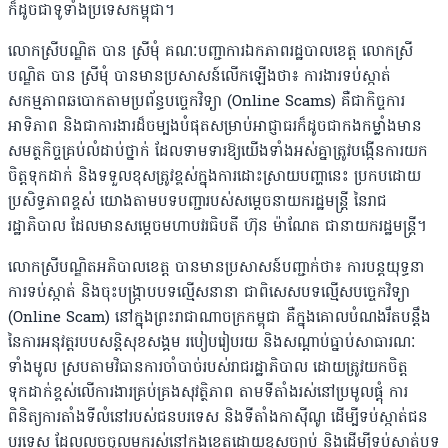
ក៏ដូចជាទូទាំងប្រទេសកម្ពុជា។
លោកស្រីបណ្ឌិត បាន ស្រីមុំ គណៈបញ្ជាការឯកភាពរដ្ឋបាលខេត្ត លោកស្រី
បណ្ឌិត បាន ស្រីមុំ បានមានប្រសាសន៍លើកឡើងថា៖ ការងារទប់ស្កាត់
សកម្មភាពឆបោកតាមប្រព័ន្ធបច្ចេកវិទ្យា (Online Scams) គឺជាកិច្ចការ
អាទិភាព និងជាការងារដ៏ចម្បងបំផុតសម្រាប់អាជ្ញាធរក៏ដូចជាកងកម្លាំងមាន
សមត្ថកិច្ចគ្រប់លំដាប់ថ្នាក់ ដែលទាមទារឱ្យយើងទាំងអស់គ្នាត្រូវបង្កើនការយក
ចិត្តទុកដាក់ និងទទួលខុសត្រូវខ្ពស់ក្នុងការដោះស្រាយបញ្ហានេះ ប្រកបដោយ
ប្រសិទ្ធភាពខ្ពស់ យោងតាមបទបញ្ជារបស់សម្តេចនាយករដ្ឋមន្រ្តី នៃរាជ
រដ្ឋាភិបាល ដែលមានសម្តេចមហាបវរធិបតី ហ៊ុន ម៉ាណែត ជានាយករដ្ឋមន្ត្រី។
លោកស្រីបណ្ឌិតអភិបាលខេត្ត បានមានប្រសាសន៍បញ្ជាក់ថា៖ ការបន្តយុទ្ធនា
ការទប់ស្កាត់ និងចុះបង្ក្រាបបទល្មើសនានា ជាពិសេសបទល្មើសបច្ចេកវិទ្យា
(Online Scam) នៅក្នុងព្រះរាជាណាចក្រកម្ពុជា គឺក្នុងគោលបំណងរឹតបន្តឹង
នៃការអនុវត្តរបបសន្តិសុខសង្គម របៀបរៀបរយ និងសណ្តាប់ធ្នាប់សាធារណៈ
ទាំងមូល ស្របតាមវិធានការចាំបាច់របស់រាជរដ្ឋាភិបាល ដោយត្រូវយកចិត្ត
ទុកដាក់ខ្ពស់លើការងារគ្រប់គ្រងសុវត្ថិភាព តាមទីតាំងរស់នៅប្រមូលផ្តុំ ការ
ពិនិត្យការតាំងទីលំនៅរបស់ជនបរទេស និងទីតាំងកាស៊ីណូ ដើម្បីទប់ស្កាត់ជន
បរទេស ដែលលួចចូលមករស់នៅក្នុងខេត្តដោយខុសច្បាប់ និងដើម្បីទប់ស្កាត់បទ