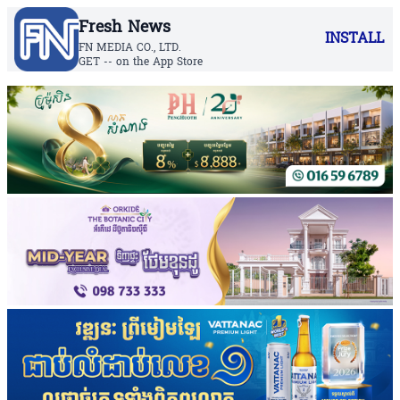
Fresh News
INSTALL
FN MEDIA CO., LTD.
GET -- on the App Store