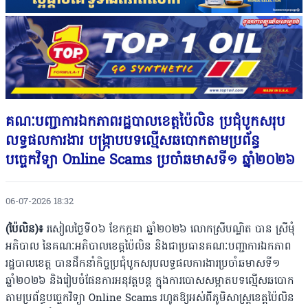
គណៈបញ្ជាការឯកភាពរដ្ឋបាលខេត្តប៉ៃលិន ប្រជុំបូកសរុប
លទ្ធផលការងារ បង្ក្រាបបទល្មើសឆបោកតាមប្រព័ន្ធ
បច្ចេកវិទ្យា Online Scams ប្រចាំឆមាសទី១ ឆ្នាំ២០២៦
06-07-2026 18:32
(ប៉ៃលិន)៖
រសៀលថ្ងៃទី០៦ ខែកក្កដា ឆ្នាំ២០២៦ លោកស្រីបណ្ឌិត បាន ស្រីមុំ
អភិបាល នៃគណៈអភិបាលខេត្តប៉ៃលិន និងជាប្រធានគណៈបញ្ជាការឯកភាព
រដ្ឋបាលខេត្ត បានដឹកនាំកិច្ចប្រជុំបូកសរុបលទ្ធផលការងារប្រចាំឆមាសទី១
ឆ្នាំ២០២៦ និងរៀបចំផែនការអនុវត្តបន្ត ក្នុងការបោសសម្អាតបទល្មើសឆបោក
តាមប្រព័ន្ធបច្ចេកវិទ្យា Online Scams រហូតឱ្យអស់ពីភូមិសាស្រ្តខេត្តប៉ៃលិន