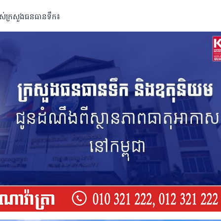
បស់ក្រសួងធនធានទឹក៖