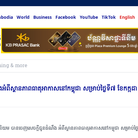
bodia
World
Business
Facebook
YouTube
TikTok
English
ំពីស្ថានភាពធាតុអាកាសនៅកម្ពុជា សម្រាប់ថ្ងៃទី៧ ខែកក្កដា
ិយម បានចេញសេចក្តីជូនដំណឹង អំពីស្ថានភាពធាតុអាកាសនៅកម្ពុជា សម្រាប់ថ្ង