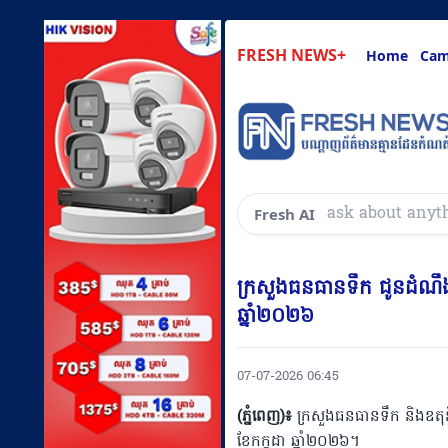
FRESH NEWS+
Home
Cam
សួរអ្វីៗគ្រប់យ៉ាងដ
Fresh AI
ក្រសួងធនធានទឹក ជូនដំណឹងអ
ឆ្នាំ២០២៦
07-07-2026 06:45
(ភ្នំពេញ)៖
ក្រសួងធនធានទឹក និងឧតុន
ខែកក្កដា ឆ្នាំ២០២៦។