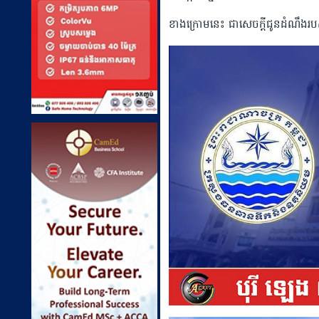
ខាងក្រោមនេះ ជាសេចក្តីជូនដំណឹងរ