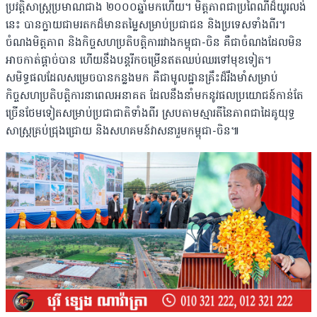
ប្រវត្តិសាស្ត្រប្រមាណជាង ២០០០ឆ្នាំមកហើយ។ មិត្តភាពជាប្រពៃណីដ៏យូរលង់
នេះ បានក្លាយជាមរតកដ៏មានតម្លៃសម្រាប់ប្រជាជន និងប្រទេសទាំងពីរ។
ចំណងមិត្តភាព និងកិច្ចសហប្រតិបត្តិការរវាងកម្ពុជា-ចិន គឺជាចំណងដែលមិន
អាចកាត់ផ្ដាច់បាន ហើយនឹងបន្តរីកចម្រើនឥតឈប់ឈរទៅមុខទៀត។
សមិទ្ធផលដែលសម្រេចបានកន្លងមក គឺជាមូលដ្ឋានគ្រឹះដ៏រឹងមាំសម្រាប់
កិច្ចសហប្រតិបត្តិការនាពេលអនាគត ដែលនឹងនាំមកនូវផលប្រយោជន៍កាន់តែ
ច្រើនថែមទៀតសម្រាប់ប្រជាជាតិទាំងពីរ ស្របតាមស្មារតីនៃភាពជាដៃគូយុទ្ធ
សាស្ត្រគ្រប់ជ្រុងជ្រោយ និងសហគមន៍វាសនារួមកម្ពុជា-ចិន៕