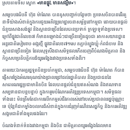
ស្របតាមទិស ស្លោក
«មានផ្លូវ, មានសង្ឃឹម»
។
សម្ដេចបវរធិបតី ហ៊ុន ម៉ាណែត បានគូសបញ្ជាក់បន្ថែមថា ប្រទេសចិនបានដើរតួ
នាទីយ៉ាងសំខាន់ក្នុងការជួយអភិវឌ្ឍហេដ្ឋារចនាសម្ព័ន្ធនៅកម្ពុជា ដោយបានផ្តល់
ជំនួយសាងសង់ផ្លូវ និងស្ពានជាច្រើនដែលបានប្រទាក់ ក្រឡាទូទាំងប្រទេស។
ក្រៅពីផ្លូវជាតិលេខ៧ ក៏មានគម្រោងធំៗជាច្រើនទៀតដូចជា អាកាសយានដ្ឋាន
អន្តរជាតិសៀមរាប-អង្គរថ្មី ផ្លូវជាតិលេខ៧១សេ តភ្ជាប់ត្បូងឃ្មុំ-កំពង់ចាម និង
ស្ពានជាច្រើនទៀត ដែលសុទ្ធសឹងជាសមិទ្ធផលកើតចេញពីចំណងមិត្តភាព និង
កិច្ចសហប្រតិបត្តិការដ៏យូរអង្វែងរវាងប្រទេសទាំងពីរ។
តាមរយៈឯកអគ្គរដ្ឋទូតចិនប្រចាំកម្ពុជា, សម្ដេចបវរធិបតី ហ៊ុន ម៉ាណែត ក៏បាន
ផ្ញើសារថ្លែងអំណរគុណយ៉ាងជ្រាលជ្រៅដល់រដ្ឋាភិបាល និងប្រជាជននៃ
សាធារណរដ្ឋប្រជាមានិតចិន ដែលបានផ្តល់ជំនួយឥតសំណង និងឥណទាន
សម្បទានជាបន្តបន្ទាប់ ក្នុងការរួមចំណែកអភិវឌ្ឍប្រទេសកម្ពុជា។ សមិទ្ធផល
ទាំងនេះ មិនត្រឹមតែជាការលើកកម្ពស់ជីវភាពរស់នៅរបស់ប្រជាពលរដ្ឋប៉ុណ្ណោះ
ទេ ប៉ុន្តែក៏ជាកម្លាំងចលករដ៏សំខាន់ក្នុងការជំរុញកំណើនសេដ្ឋកិច្ច និងការអភិវឌ្ឍ
សង្គមជាតិទាំងមូលផងដែរ។
ចំណងទំនាក់ទំនងរវាងកម្ពុជា និងចិន ជាមិត្តភាពយូរអង្វែងដែលមាន