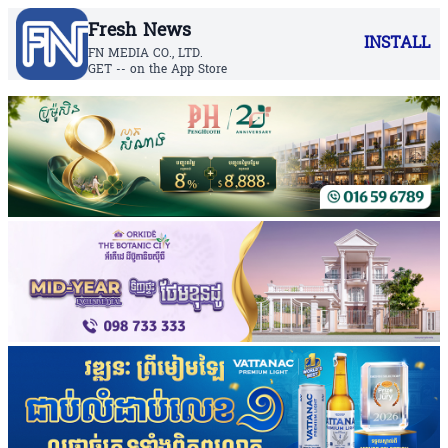
Fresh News
INSTALL
FN MEDIA CO., LTD.
GET -- on the App Store