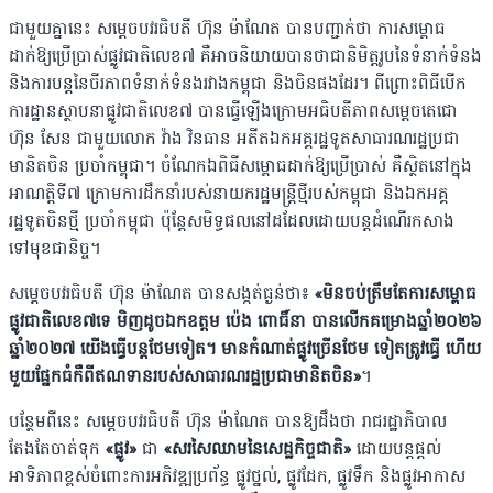
ជាមួយគ្នានេះ សម្តេចបវរធិបតី ហ៊ុន ម៉ាណែត បានបញ្ជាក់ថា​ ការសម្ពោធ
ដាក់ឱ្យប្រើប្រាស់ផ្លូវជាតិលេខ៧ គឺអាចនិយាយបានថាជានិមិត្តរូបនៃទំនាក់ទំនង
និងការបន្តនៃចីរភាពទំនាក់ទំនងរវាងកម្ពុជា និងចិនផងដែរ។ ពីព្រោះពិធីបើក
ការដ្ឋានស្ថាបនាផ្លូវជាតិលេខ៧ បានធ្វើឡើងក្រោមអធិបតីភាពសម្តេចតេជោ
ហ៊ុន សែន ជាមួយលោក វ៉ាង វិនធាន​ អតីតឯកអគ្គរដ្ឋទូតសាធារណរដ្ឋប្រជា
មានិតចិន​ ប្រចាំកម្ពុជា។ ចំណែកឯពិធីសម្ពោធដាក់ឱ្យប្រើប្រាស់ គឺស្ថិតនៅក្នុង
អាណត្តិទី៧ ក្រោមការដឹកនាំរបស់នាយករដ្ឋមន្ត្រីថ្មីរបស់កម្ពុជា និងឯកអគ្គ
រដ្ឋទូតចិនថ្មី ប្រចាំកម្ពុជា ប៉ុន្តែសមិទ្ធផលនៅដដែលដោយបន្តដំណើរកសាង
ទៅមុខជានិច្ច។
សម្តេចបវរធិបតី ហ៊ុន ម៉ាណែត បានសង្កត់ធ្ងន់ថា៖
«មិនចប់ត្រឹមតែការសម្ពោធ
ផ្លូវជាតិលេខ៧ទេ មិញដូចឯកឧត្តម ប៉េង ពោធិ៍នា បានលើកគម្រោងឆ្នាំ២០២៦
ឆ្នាំ២០២៧ យើងធ្វើបន្តថែមទៀត។ មានកំណាត់ផ្លូវច្រើនថែម ទៀតត្រូវធ្វើ ហើយ
មួយផ្នែកធំកឺពីឥណទានរបស់សាធារណរដ្ឋប្រជាមានិតចិន»
។
បន្ថែមពីនេះ សម្ដេចបវរធិបតី ហ៊ុន ម៉ាណែត បានឱ្យដឹងថា រាជរដ្ឋាភិបាល
តែងតែចាត់ទុក
«ផ្លូវ»
ជា
«សរសៃឈាមនៃសេដ្ឋកិច្ចជាតិ»
ដោយបន្តផ្តល់
អាទិភាពខ្ពស់ចំពោះការអភិវឌ្ឍប្រព័ន្ធ ផ្លូវថ្នល់, ផ្លូវដែក, ផ្លូវទឹក និងផ្លូវអាកាស