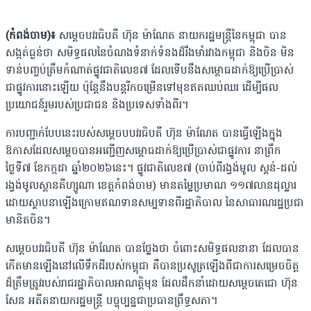
(កំពង់ចាម)៖
សម្ដេចបវរធិបតី ហ៊ុន ម៉ាណែត នាយករដ្ឋមន្ត្រីនៃកម្ពុជា បាន
សង្កត់ធ្ងន់ថា សមិទ្ធផលនៃចំណងទំនាក់ទំនងដ៏រឹងមាំរវាងកម្ពុជា និងចិន មិន
ទាន់បញ្ចប់ត្រឹមកំណាត់ផ្លូវជាតិលេខ៧ ដែលទើបនឹងសម្ពោធដាក់ឱ្យប្រើប្រាស់
ជាផ្លូវការនោះឡើយ ប៉ុន្តែនឹងបន្តរីកចម្រើនទៅមុខឥតឈប់ឈរ ដើម្បីផល
ប្រយោជន៍រួមរបស់ប្រជាជន និងប្រទេសទាំងពីរ។
ការបញ្ជាក់បែបនេះរបស់សម្តេចបបវរធិបតី ហ៊ុន ម៉ាណែត បានធ្វើឡើងក្នុង
ឱកាសដែលសម្តេចបានអញ្ជើញសម្ពោធដាក់ឱ្យប្រើប្រាស់ជាផ្លូវការ នាព្រឹក
ថ្ងៃទី៧ ខែកក្កដា ឆ្នាំ២០២៦នេះ។ ផ្លូវជាតិលេខ៧ (ចាប់ពីរង្វង់មូល ស្គន់-ដល់
រង្វង់មូលស្ពានគីហ្សូណា ខេត្តកំពង់ចាម) មានតម្លៃប្រមាណ ១១៧លានដុល្លារ
ដោយស្ថាបនាឡើងក្រោមឥណទានសម្បទានពីរដ្ឋាភិបាល នៃសាធារណរដ្ឋប្រជា
មានិតចិន។
សម្តេចបវរធិបតី ហ៊ុន ម៉ាណែត បានថ្លែងថា ចំពោះសមិទ្ធផលនានា ដែលបាន
កើតមានឡើងនៅលើទឹកដីរបស់កម្ពុជា គឺបានប្រសូត្រឡើងពីជាការសម្រេចចិត្ត
ដ៏ត្រឹមត្រូវរបស់រាជរដ្ឋាភិបាលអាណត្តិមុន ដែលដឹកនាំដោយសម្តេចតេជោ ហ៊ុន
សែន អតីតនាយករដ្ឋមន្ត្រី បច្ចុប្បន្នជាប្រធានព្រឹទ្ធសភា។