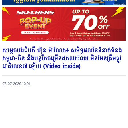
សម្តេចបវរធិបតី ហ៊ុន ម៉ាណែត៖ សមិទ្ធផលនៃទំនាក់ទំនង
កម្ពុជា-ចិន នឹងបន្តរីកចម្រើនឥតឈប់ឈរ មិនមែនត្រឹមផ្លូវ
ជាតិលេខ៧ ឡើយ (Video inside)
07-07-2026 10:01