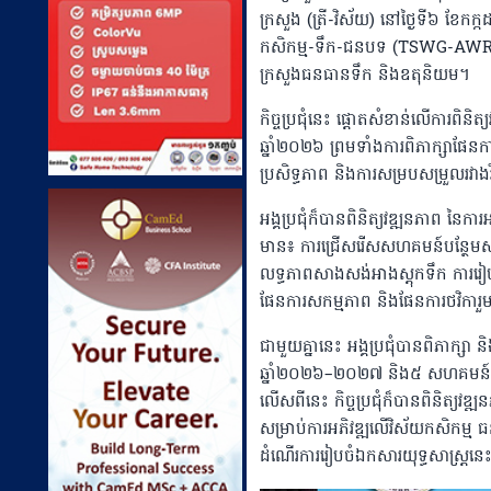
ក្រសួង (ត្រី-វិស័យ) នៅថ្ងៃទី៦ ខែកក្
កសិកម្ម-ទឹក-ជនបទ (TSWG-AWR) ដោយ
ក្រសួងធនធានទឹក និងឧតុនិយម។
កិច្ចប្រជុំនេះ ផ្តោតសំខាន់លើការពិនិ
ឆ្នាំ២០២៦ ព្រមទាំងការពិភាក្សាផែនក
ប្រសិទ្ធភាព និងការសម្របសម្រួលរវ
អង្គប្រជុំក៏បានពិនិត្យវឌ្ឍនភាព នៃការអន
មាន៖ ការជ្រើសរើសសហគមន៍បន្ថែមសម្
លទ្ធភាពសាងសង់អាងស្តុកទឹក ការរៀបចំ
ផែនការសកម្មភាព និងផែនការថវិការួ
ជាមួយគ្នានេះ អង្គប្រជុំបានពិភាក្ស
ឆ្នាំ២០២៦–២០២៧ និង៥ សហគមន៍ទៀ
លើសពីនេះ កិច្ចប្រជុំក៏បានពិនិត្យវឌ
សម្រាប់ការអភិវឌ្ឍលើវិស័យកសិកម្ម ធ
ដំណើរការរៀបចំឯកសារយុទ្ធសាស្ត្រនេ