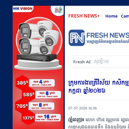
FRESH NEWS+
Home
Cam
សួរអ្វីៗគ្រប់យ៉ាងដែ
Fresh AI
ក្រុមការងារត្រីវិស័យ កសិក
កក្កដា ឆ្នាំ២០២៦
07-07-2026 16:36
(ភ្នំពេញ)៖
លោក ហ៊ាន វណ្ណហន រដ្ឋលេខ
ការក្រសួងធនធានទឹក និងឧតុនិយម និង