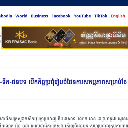
bodia
World
Business
Facebook
YouTube
TikTok
English
លអ្នកចង់ដឹង
ម្ម-ទឹក-ជនបទ បើកកិច្ចប្រជុំរៀបចំផែនការសកម្មភាពសម្រាប់ខែ
ាធិការក្រសួងកសិកម្ម រុក្ខាប្រមាញ់ និងនេសាទ, លោក អាន ពេជ្រហត្ថដា រដ្ឋលេ
លោក អ៉ិន ចន្ថា រដ្ឋលេខាធិការក្រសួងអភិវឌ្ឍន៍ជនបទ សហប្រធានក្រុមការងារអ