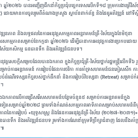
កដា ឆ្នាំ២០២៦ បានអញ្ជើញដឹកនាំកិច្ចប្រជុំបច្ចេកទេសលើកទី១៨ ក្រុមការងារត្រីវិស
មានការចូលរួមពីតំណាងក្រសួង ស្ថាប័នពាក់ព័ន្ធ និងដៃគូអភិវឌ្ឍន៍ នៅទីស្ត
ត្យវឌ្ឍនភាព និងលទ្ធផលនៃការអនុវត្តសកម្មភាពអន្តរាគមន៍ត្រី-វិស័យក្នុងខែមិថុនា
ារសកម្មភាពសម្រាប់ខែកក្កដា ឆ្នាំ២០២៦ ដើម្បីធានាការអនុវត្តការងារប្រកបដោយ
ាងវិស័យកសិកម្ម ធនធានទឹក និងអភិវឌ្ឍន៍ជនបទ។
ុវត្តសេចក្តីសម្រេចដែលបានឯកភាព ក្នុងកិច្ចប្រជុំត្រី-វិស័យថ្នាក់រដ្ឋមន្ត្រីលើកទី៦ រ
រាប់ការអន្តរាគមន៍ ការរៀបចំផែនការថវិកា ការគាំទ្រសហគមន៍ជនភៀសសឹក ការ
ដំណើរទស្សនកិច្ចរបស់ថ្នាក់ដឹកនាំ និងការរៀបចំវិបស្សនា (Retreat) សម្រាប់ក
ម។
ា និងឯកភាពលើការជ្រើសរើសសហគមន៍បន្ថែមចំនួន៥ សម្រាប់ការអន្តរាគមន៍ក្នុង
តសម្រាប់ឆ្នាំ២០២៨ ព្រមទាំងកំណត់សកម្មភាពអាទិភាពសម្រាប់សហគមន៍នី
្ឍនភាពនៃការរៀបចំ «យុទ្ធសាស្ត្រ និងផែនការអនុវត្តន៍ត្រី-វិស័យ (២០២៧–២០៣១)»
នធានទឹក និងអភិវឌ្ឍន៍ជនបទ រួមទាំងការណែនាំក្រុមទីប្រឹក្សាជំនាញ ដែលនឹងគាំទ
ះ៕