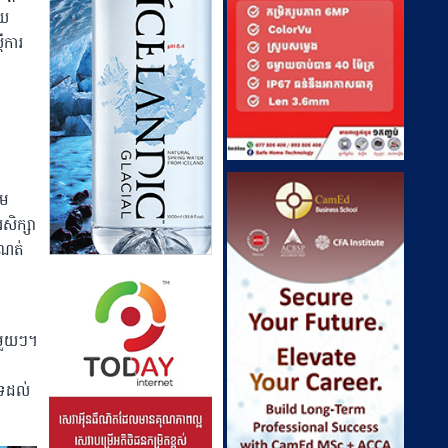
័យ
ីការ
ួម
សិក្សា
ំណត់
មួយៗ។
្រដល់