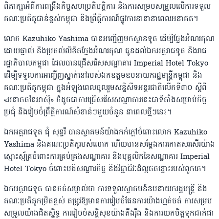
ពិភាក្សាអំពីការពង្រឹងកិច្ចសហប្រតិបត្តិការ និងការសម្របសម្រួលលើការទទួល
គណៈប្រតិភូជាន់ខ្ពស់កម្ពុជា និងព្រឹត្តិការណ៍ផ្លូវការនានានាពេលអនាគត។
លោក Kazuhiko Yashima បានអញ្ជើញមកស្ថានទូត ដើម្បីថ្លែងអំណរគុណ
ដោយផ្ទាល់ និងប្រគល់លិខិតថ្លែងអំណរគុណ ជូនដល់ឯកអគ្គរាជទូត និងរាជ
រដ្ឋាភិបាលកម្ពុជា ដែលបានជ្រើសរើសសណ្ឋាគារ Imperial Hotel Tokyo
ដើម្បីទទួលការអញ្ជើញស្នាក់នៅរបស់ឯកឧត្តមឧបនាយករដ្ឋមន្ត្រីកម្ពុជា និង
គណៈប្រតិភូកម្ពុជា ក្នុងអំឡុងពេលចូលរួមសន្និសីទអន្តរជាតិលើកទី៣០ ស្តីពី
«អនាគតនៃអាស៊ី» ក៏ដូចជាការជ្រើសរើសសណ្ឋាគារនេះជាទីតាំងសម្រាប់កិច្ច
ប្រជុំ និងរៀបចំព្រឹត្តិការណ៍សំខាន់ៗមួយចំនួន នាពេលថ្មីៗនេះ។
ឯកអគ្គរាជទូត ជុំ សុន្ទរី បានស្វាគមន៍យ៉ាងកក់ក្តៅចំពោះលោក Kazuhiko
Yashima និងគណៈប្រតិភូរបស់លោក ហើយបានសម្តែងការកោតសរសើរយ៉ាង
ស្មោះស្ម័គ្រចំពោះការគ្រប់គ្រងសណ្ឋាគារ និងបុគ្គលិកនៃសណ្ឋាគារ Imperial
Hotel Tokyo ចំពោះបដិសណ្ឋារកិច្ច និងវិជ្ជាជីវៈដ៏ល្អឥតខ្ចោះរបស់ពួកគេ។
ឯកអគ្គរាជទូត បានកត់សម្គាល់ថា ការទទួលស្វាគមន៍ឧបនាយករដ្ឋមន្ត្រី និង
គណៈប្រតិភូកម្រិតខ្ពស់ តម្រូវឱ្យមានការរៀបចំផែនការយ៉ាងហ្មត់ចត់ ការសម្រប
សម្រួលយ៉ាងជិតស្និទ្ធ ការរៀបចំសន្តិសុខយ៉ាងតឹងរ៉ឹង និងការយកចិត្តទុកដាក់ជា