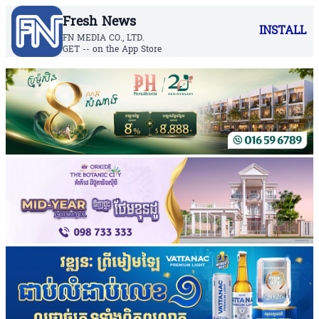
Fresh News
INSTALL
FN MEDIA CO., LTD.
GET -- on the App Store