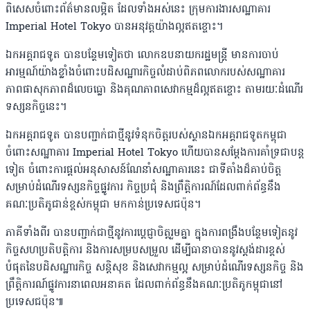
ពិសេសចំពោះព័ត៌មានលម្អិត ដែលទាំងអស់នេះ ក្រុមការងារសណ្ឋាគារ
Imperial Hotel Tokyo បានអនុវត្តយ៉ាងល្អឥតខ្ចោះ។
ឯកអគ្គរាជទូត បានបន្ថែមទៀតថា លោកឧបនាយករដ្ឋមន្ត្រី មានការចាប់
អារម្មណ៍យ៉ាងខ្លាំងចំពោះបដិសណ្ឋារកិច្ចលំដាប់ពិភពលោករបស់សណ្ឋាគារ
ភាពផាសុកភាពដ៏លេចធ្លោ និងគុណភាពសេវាកម្មដ៏ល្អឥតខ្ចោះ តាមរយៈដំណើរ
ទស្សនកិច្ចនេះ។
ឯកអគ្គរាជទូត បានបញ្ជាក់ជាថ្មីនូវទំនុកចិត្តរបស់ស្ថានឯកអគ្គរាជទូតកម្ពុជា
ចំពោះសណ្ឋាគារ Imperial Hotel Tokyo ហើយបានសម្តែងការគាំទ្រជាបន្ត
ទៀត ចំពោះការផ្តល់អនុសាសន៍ណែនាំសណ្ឋាគារនេះ ជាទីតាំងដ៏គាប់ចិត្ត
សម្រាប់ដំណើរទស្សនកិច្ចផ្លូវការ កិច្ចប្រជុំ និងព្រឹត្តិការណ៍ដែលពាក់ព័ន្ធនឹង
គណៈប្រតិភូជាន់ខ្ពស់កម្ពុជា មកកាន់ប្រទេសជប៉ុន។
ភាគីទាំងពីរ បានបញ្ជាក់ជាថ្មីនូវការប្តេជ្ញាចិត្តរួមគ្នា ក្នុងការពង្រឹងបន្ថែមទៀតនូវ
កិច្ចសហប្រតិបត្តិការ និងការសម្របសម្រួល ដើម្បីធានាបាននូវស្តង់ដារខ្ពស់
បំផុតនៃបដិសណ្ឋារកិច្ច សន្តិសុខ និងសេវាកម្មល្អ សម្រាប់ដំណើរទស្សនកិច្ច និង
ព្រឹត្តិការណ៍ផ្លូវការនាពេលអនាគត ដែលពាក់ព័ន្ធនឹងគណៈប្រតិភូកម្ពុជានៅ
ប្រទេសជប៉ុន៕