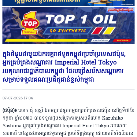
ក្នុងជំនួបជាមួយឯកអគ្គរាជទូតកម្ពុជាប្រចាំប្រទេសជប៉ុន,
អ្នកគ្រប់គ្រងសណ្ឋាគារ Imperial Hotel Tokyo
អរគុណរាជរដ្ឋាភិបាលកម្ពុជា ដែលជ្រើសរើសសណ្ឋាគារ
សម្រាប់ទទួលគណៈប្រតិភូជាន់ខ្ពស់កម្ពុជា
07-07-2026 17:04
(ជប៉ុន)៖
លោក ជុំ សុន្ទរី ឯកអគ្គរាជទូតកម្ពុជាប្រចាំប្រទេសជប៉ុន នៅថ្ងៃទី៧ ខែ
កក្កដា ឆ្នាំ២០២៦ បានទទួលជួបសម្តែងការគួរសមពីលោក Kazuhiko
Yashima អ្នកគ្រប់គ្រងសណ្ឋាគារ Imperial Hotel Tokyo អមដោយ
សហការី នៅស្ថានឯកអគ្គរាជទូតកម្ពុជាប្រចាំទីក្រុងតូក្យូ ដោយភាគីទាំងពីរបាន