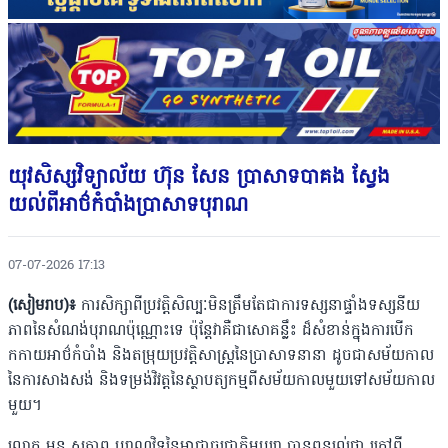
យុវសិស្សវិទ្យាល័យ ហ៊ុន សែន ប្រាសាទបាគង ស្វែង
យល់ពីអាថ៌កំបាំងប្រាសាទបុរាណ
07-07-2026 17:13
(សៀមរាប)៖
ការសិក្សាពីប្រវត្តិសិល្បៈមិនត្រឹមតែជាការទស្សនាផ្ទាំងទស្សនីយ
ភាពនៃសំណង់បុរាណប៉ុណ្ណោះទេ ប៉ុន្តែវាគឺជាសោគន្លឹះ ដ៏សំខាន់ក្នុងការបើក
កកាយអាថ៌កំបាំង និងតម្រុយប្រវត្តិសាស្ត្រនៃប្រាសាទនានា ដូចជាសម័យកាល
នៃការសាងសង់ និងទម្រង់វិវត្តនៃស្ថាបត្យកម្មពីសម័យកាលមួយទៅសម័យកាល
មួយ។
លោក អន សុភាព បុរាណវិទូនៃអាជ្ញាធរជាតិអប្សរា បានពន្យល់ថា ក្រៅពី