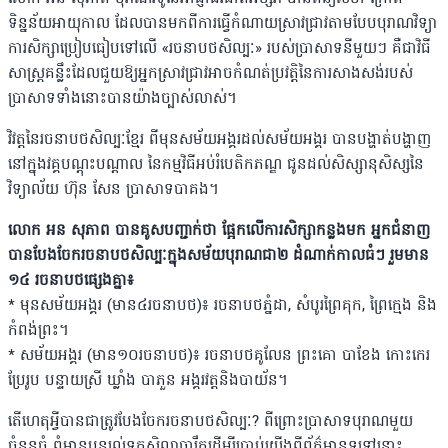
ទិន្នន័យអាយុកាល ដែលបានមកពីការធ្វើកំណាយស្រាវជ្រាវតាមបែបបុរាណវិទ្យា
ការសិក្សាប្រៀបធៀបទៅលើ «រចនាបថសិល្បៈ» របស់ប្រាសាទនីមួយៗ គឺជាវិធី
សាស្ត្រគន្លឹះដែលជួយឱ្យអ្នកស្រាវជ្រាវអាចកំណត់ប្រវត្តិនៃការសាងសង់របស់
ប្រាសាទទាំងនោះបានយ៉ាងច្បាស់លាស់។
វិវត្តនៃរចនាបថសិល្បៈខ្មែរ ពីមុនសម័យអង្គរដល់សម័យអង្គរ បានបង្ហាត់បង្ហាញ
នៅក្នុងវគ្គបណ្តុះបណ្តាល នៃកម្មវិធីអប់រំបេតិកភណ្ឌ ជូនដល់សិស្សានុសិស្សនៃ
វិទ្យាល័យ ហ៊ុន សែន ប្រាសាទបាគង។
លោក អន សុភាព បានគូសបញ្ជាក់ថា ផ្អែកលើការសិក្សាកន្លងមក អ្នកជំនាញ
បានបែងចែករចនាបថសិល្បៈក្នុងសម័យបុរាណជា២ ដំណាក់កាលធំៗ រួមមាន
១៤ រចនាបថផ្សេងគ្នា៖
* មុនសម័យអង្គរ (មាន៤រចនាបថ)៖ រចនាបថភ្នំដា, សំបូរព្រៃគុក, ព្រៃក្មេង និង
កំពង់ព្រះ។
* សម័យអង្គរ (មាន១០រចនាបថ)៖ រចនាបថគូលែន ព្រះគោ បាខែង កោះកេរ
ប្រែរូប បន្ទាយស្រី ឃ្លាំង បាភួន អង្គរវត្តនិងបាយ័ន។
តើហេតុអ្វីបានជាត្រូវបែងចែករចនាបថសិល្បៈ? ពីព្រោះប្រាសាទបុរាណមួយ
ចំនួនធំ ពុំមានបន្សល់ទុកសិលាចារឹកដើម្បីប្រាប់យើងពីព័ត៌មានទូទៅនោះ