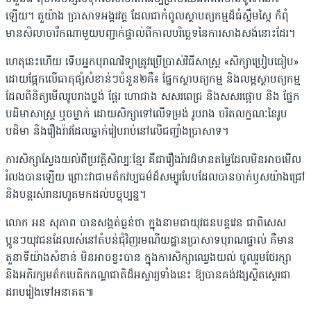
ឡើយ។ តួយ៉ាង ប្រាសាទអង្គរវត្ត ដែលជាកំពូលស្ថាបត្យកម្មដ៏ធំស្កឹមស្កៃ ក៏ពុំ
មានសិលាចារឹកណាមួយបញ្ជាក់ផ្ទាល់ពីកាលបរិច្ឆេទនៃការសាងសង់នោះដែរ។
ហេតុនេះហើយ ទើបអ្នកបុរាណវិទ្យាត្រូវប្រើប្រាស់វិធីសាស្ត្រ «សិក្សាប្រៀបធៀប»
ដោយផ្អែកលើធាតុផ្សំសំខាន់ៗចំនួន២គឺ៖ ផ្នែកស្ថាបត្យកម្ម និងលម្អស្ថាបត្យកម្ម
ដែលពិនិត្យមើលរូបរាងប្លង់ ផ្តែរ ហោជាង សសរពេជ្រ និងសសរផ្អោប និង ផ្នែក
បដិមាសាស្ត្រ ឬចម្លាក់ ដោយសិក្សាទៅលើទម្រង់ រូបរាង ចរិតលក្ខណៈនៃរូប
បដិមា និងរឿងរ៉ាវដែលឆ្លាក់រៀបរាប់នៅលើជញ្ជាំងប្រាសាទ។
ការសិក្សាស្វែងយល់ពីប្រវត្តិសិល្បៈខ្មែរ គឺជារឿងរ៉ាវដ៏មានតម្លៃដែលមិនអាចមើល
រំលងបានឡើយ ព្រោះវាជាមត៌កវប្បធម៌ដ៏សម្បូរបែបដែលបានចាក់ឫសយ៉ាងជ្រៅ
និងបន្តរស់រានរហូតមកដល់បច្ចុប្បន្ន។
លោក អន សុភាព បានសង្កត់ធ្ងន់ថា ក្នុងនាមជាយុវជនបន្តវេន ជាពិសេស
ប្អូនៗយុវជនដែលរស់នៅតំបន់ជុំវិញរមណីយដ្ឋានប្រាសាទបុរាណផ្ទាល់ គឺមាន
តួនាទីយ៉ាងសំខាន់ មិនអាចខ្វះបាន ក្នុងការសិក្សាឈ្វេងយល់ ចូលរួមថែរក្សា
និងអភិរក្សមត៌កបេតិកភណ្ឌជាតិដ៏អស្ចារ្យទាំងនេះ ឱ្យបានគង់វង្សស្ថិតស្ថេរជា
ដរាបរៀងទៅអនាគត៕