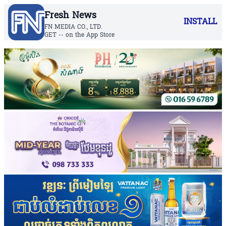
Fresh News
INSTALL
FN MEDIA CO., LTD.
GET -- on the App Store