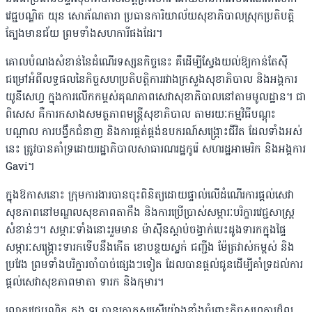
វេជ្ជបណ្ឌិត យុន សោភ័ណតារា ប្រធានការិយាល័យសុខាភិបាលស្រុកប្រតិបត្តិ
ត្បែងមានជ័យ ព្រមទាំងសហការីផងដែរ។
គោលបំណងសំខាន់នៃដំណើរទស្សនកិច្ចនេះ គឺដើម្បីស្វែងយល់ឱ្យកាន់តែស៊ី
ជម្រៅអំពីលទ្ធផលនៃកិច្ចសហប្រតិបត្តិការរវាងក្រសួងសុខាភិបាល និងអង្គការ
យូនីសេហ្វ ក្នុងការលើកកម្ពស់គុណភាពសេវាសុខាភិបាលនៅតាមមូលដ្ឋាន។ ជា
ពិសេស គឺការកសាងសមត្ថភាពមន្ត្រីសុខាភិបាល តាមរយៈកម្មវិធីបណ្តុះ
បណ្តាល ការបង្វឹកជំនាញ និងការផ្គត់ផ្គង់ឧបករណ៍សង្គ្រោះជីវិត ដែលទាំងអស់
នេះ ត្រូវបានគាំទ្រដោយរដ្ឋាភិបាលសាធារណរដ្ឋកូរ៉េ សហរដ្ឋអាមេរិក និងអង្គការ
Gavi។
ក្នុងឱកាសនោះ ក្រុមការងារបានចុះពិនិត្យដោយផ្ទាល់លើដំណើរការផ្តល់សេវា
សុខភាពនៅមណ្ឌលសុខភាពតាកឹង និងការប្រើប្រាស់សម្ភារៈបរិក្ខារវេជ្ជសាស្ត្រ
សំខាន់ៗ។ សម្ភារៈទាំងនោះរួមមាន ម៉ាស៊ីនស្តាប់ចង្វាក់បេះដូងទារកក្នុងផ្ទៃ
សម្ភារៈសង្គ្រោះទារកទើបនឹងកើត ខោបន្ថយស្លក់ ជញ្ជីង ម៉ែត្រវាស់កម្ពស់ និង
ប្រវែង ព្រមទាំងបរិក្ខារចាំបាច់ផ្សេងៗទៀត ដែលបានផ្តល់ជូនដើម្បីគាំទ្រដល់ការ
ផ្តល់សេវាសុខភាពមាតា ទារក និងកុមារ។
លោកវេជ្ជបណ្ឌិត គួង ឡូ បានកោតសរសើរយ៉ាងខ្លាំងចំពោះកិច្ចសហការដ៏ល្អ