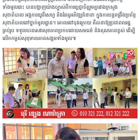
ទាំងមូលនេះ បានបង្ហាញយ៉ាងច្បាស់ពីការប្តេជ្ញាចិត្តរួមគ្នារវាងក្រសួង
សុខាភិបាល អង្គការយូនីសេហ្វ និងដៃគូអភិវឌ្ឍន៍នានា ក្នុងការបន្តពង្រឹងប្រព័ន្ធ
សុខាភិបាលនៅថ្នាក់មូលដ្ឋាន។ គោលដៅចុងក្រោយ គឺធានាឱ្យប្រជាពលរដ្ឋ
គ្រប់រូប ទទួលបានសេវាសុខភាពប្រកបដោយសមធម៌ និងគុណភាពខ្ពស់ ដើម្បី
លើកកម្ពស់សុខុមាលភាពសង្គមទាំងមូល៕