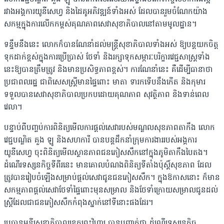
រវាងអង្គការយូនីសេហ្វ និងដៃគូអភិវឌ្ឍន៍ទាំងអស់ ដែលបានរួមចំណែកយ៉ាង
សកម្មក្នុងការលើកកម្ពស់គុណភាពសេវាសុខាភិបាលនៅតាមមូលដ្ឋាន។
ទន្ទឹមនឹងនេះ លោកក៏បានណែនាំដល់មន្ត្រីសុខាភិបាលទាំងអស់ ឱ្យបន្តយកចិត្ត
ទុកដាក់ខ្ពស់ក្នុងការប្រើប្រាស់ ថែទាំ និងរក្សាទុកសម្ភារៈបរិក្ខារវេជ្ជសាស្ត្រទាំង
នេះឱ្យបានត្រឹមត្រូវ និងមានប្រសិទ្ធភាពខ្ពស់។ ការណែនាំនេះ គឺដើម្បីធានាថា
ប្រជាពលរដ្ឋ ជាពិសេសស្ត្រីមានផ្ទៃពោះ មាតា ទារកទើបនឹងកើត និងកុមារ
ទទួលបានសេវាសុខាភិបាលប្រកបដោយគុណភាព សុវត្ថិភាព និងទាន់ពេល
វេលា។
បន្ទាប់ពីបញ្ចប់ការពិនិត្យមើលការផ្តល់សេវារបស់មណ្ឌលសុខភាពតាកឹង លោក
វេជ្ជបណ្ឌិត គួង ឡូ និងសហការី បានបន្តដឹកនាំក្រុមការងាររបស់អង្គការ
យូនីសេហ្វ ចុះពិនិត្យមើលស្ថានភាពជនភៀសសឹកនៅក្នុងភូមិតាកឹងបៃតង។
ដំណើរទស្សនកិច្ចទីពីរនេះ មានគោលបំណងពិនិត្យទីតាំងប៉ុស្តិ៍សុខភាព ដែល
ត្រូវបានរៀបចំឡើងសម្រាប់ផ្តល់សេវាជូនជនភៀសសឹក។ ក្នុងឱកាសនោះ ក៏មាន
សកម្មភាពផ្តល់សេវាថែទាំផ្ទៃពោះមុនសម្រាល និងថែទាំក្រោយសម្រាលជូនដល់
ស្ត្រីដែលជាជនភៀសសឹកកំពុងស្នាក់នៅទីនោះផងដែរ។
ប្រធានមន្ទីរសុខាភិបាលខេត្តព្រះវិហារ បានបញ្ជាក់ថា ដំណើរទស្សនកិច្ច