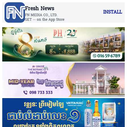
Fresh News
INSTALL
FN MEDIA CO., LTD.
GET -- on the App Store