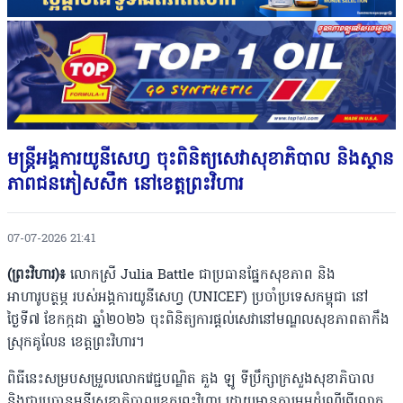
មន្ត្រីអង្គការយូនីសេហ្វ ចុះពិនិត្យសេវាសុខាភិបាល និងស្ថាន
ភាពជនភៀសសឹក នៅខេត្តព្រះវិហារ
07-07-2026 21:41
(ព្រះវិហារ)៖
លោកស្រី Julia Battle ជាប្រធានផ្នែកសុខភាព និង
អាហារូបត្ថម្ភ របស់អង្គការយូនីសេហ្វ (UNICEF) ប្រចាំប្រទេសកម្ពុជា នៅ
ថ្ងៃទី៧ ខែកក្កដា ឆ្នាំ២០២៦ ចុះពិនិត្យការផ្តល់សេវានៅមណ្ឌលសុខភាពតាកឹង
ស្រុកគូលែន ខេត្តព្រះវិហារ។
ពិធីនេះសម្របសម្រួលលោកវេជ្ជបណ្ឌិត គួង ឡូ ទីប្រឹក្សាក្រសួងសុខាភិបាល
និងជាប្រធានមន្ទីរសុខាភិបាលខេត្តព្រះវិហារ ដោយមានការអមដំណើរពីលោក