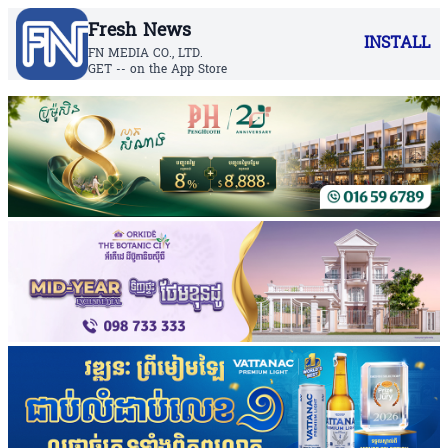
Fresh News
INSTALL
FN MEDIA CO., LTD.
GET -- on the App Store