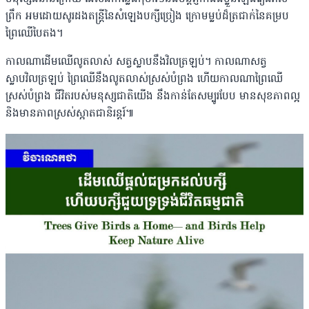
ព្រឹក អមដោយសូរដងតន្ត្រីនៃសំឡេងបក្សីច្រៀង ក្រោមម្លប់ដ៏ត្រជាក់នៃគម្រប
ព្រៃឈើបៃតង។
កាលណាដើមឈើលូតលាស់ សត្វស្លាបនឹងវិលត្រឡប់។ កាលណាសត្វ
ស្លាបវិលត្រឡប់ ព្រៃឈើនឹងលូតលាស់ស្រស់បំព្រង ហើយកាលណាព្រៃឈើ
ស្រស់បំព្រង ជីវិតរបស់មនុស្សជាតិយើង នឹងកាន់តែសម្បូរបែប មានសុខភាពល្អ
និងមានភាពស្រស់ស្អាតជានិរន្តរ៍៕