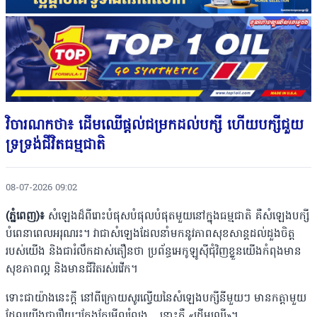
វិចារណកថា៖ ដើមឈើផ្តល់ជម្រកដល់បក្សី ហើយបក្សីជួយ
ទ្រទ្រង់ជីវិតធម្មជាតិ
08-07-2026 09:02
(ភ្នំពេញ)៖
សំឡេងដ៏ពីរោះបំផុសបំផុលបំផុតមួយនៅក្នុងធម្មជាតិ គឺសំឡេងបក្សី
បំពេនាពេលអរុណរះ។ វាជាសំឡេងដែលនាំមកនូវភាពសុខសាន្តដល់ដួងចិត្ត
របស់យើង និងជារំលឹកដាស់តឿនថា ប្រព័ន្ធអេកូឡូស៊ីជុំវិញខ្លួនយើងកំពុងមាន
សុខភាពល្អ និងមានជីវិតរស់រវើក។
ទោះជាយ៉ាងនេះក្តី នៅពីក្រោយសូរល្វើយនៃសំឡេងបក្សីនីមួយៗ មានកត្តាមួយ
ដែលយើងជារឿយៗតែងតែមើលរំលង... នោះគឺ «ដើមឈើ»។