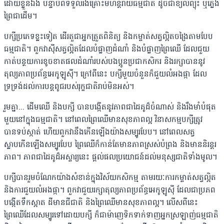
ដោយខ្លួនឯង បន្ទាប់ពីទទួលរងគ្រោះមហន្តរាយធម្មជាតិ ដូចជាខ្យល់ព្យុះ ឬភ្លើង
ព្រៃជាដើម។
បក្សីប្រភេទខ្លះទៀត ដើរតួជាអ្នកត្រួតពិនិត្យ និងកម្ចាត់សត្វល្អិតចង្រៃតាមបែប
ធម្មជាតិ។ ពួកវាស៊ីសត្វល្អិតដែលបំផ្លាញដំណាំ និងបំផ្លាញព្រៃឈើ ដែលជួយ
កាត់បន្ថយការខូចខាតផលដំណាំរបស់បងប្អូនប្រជាកសិករ និងរក្សាបាននូវ
តុល្យភាពប្រព័ន្ធអេកូឡូស៊ី។ ក្រៅពីនេះ បក្សីមួយចំនួនក៏ជួយលំអងផ្កា ដែល
ទ្រទ្រង់ដល់ការបន្តពូជរបស់រុក្ខជាតិរាប់មិនអស់។
រួមគ្នា... ដើមឈើ និងបក្សី បានបង្កើតនូវភាពជាដៃគូដ៏ចំណាស់ និងរឹងមាំបំផុត
មួយនៅក្នុងធម្មជាតិ។ នៅពេលព្រៃឈើមានសុខភាពល្អ វិនាសកម្មបក្សីត្រូវ
បានទប់ស្កាត់ ហើយពួកវានឹងកើនឡើងយ៉ាងសម្បូរបែប។ នៅពេលសត្វ
ស្លាបកើនឡើងសម្បូរបែប ព្រៃឈើក៏កាន់តែមានភាពស្រស់បំព្រង និងមាននិរន្តរ
ភាព។ ភាពជាដៃគូដ៏អស្ចារ្យនេះ ផ្តល់ផលប្រយោជន៍ដល់មនុស្សជាតិទាំងមូល។
បក្សីបានរួមចំណែកយ៉ាងសំខាន់ក្នុងវិស័យកសិកម្ម តាមរយៈការកម្ចាត់សត្វល្អិត
និងការជួយលំអងផ្កា។ ពួកវាជួយរក្សាតុល្យភាពប្រព័ន្ធអេកូឡូស៊ី ដែលជាប្រភព
បង្កើតទឹកស្អាត ដីមានជីជាតិ និងព្រៃឈើមានសុខភាពល្អ។ លើសពីនេះ
ព្រៃឈើដែលសម្បូរទៅដោយបក្សី ក៏ជាម៉ាញេទិកទាក់ទាញអ្នកស្រឡាញ់ធម្មជាតិ