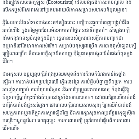
និងភ្ញៀវទេសចរអេកូឡូស៊ី (Ecotourists) ដែលបង្កើតឱកាសរកចំណូល និង
លើកកម្ពស់ជីវភាពរស់នៅប្រកបដោយចីរភាពសម្រាប់សហគមន៍មូលដ្ឋាន។
អ្វីដែលកាន់តែសំខាន់ជាងនេះទៅទៀតនោះ បក្សីបានជួយបំពេញបង្គ្រប់ជីវិត
របស់យើង ក្នុងតម្លៃមួយដែលមិនអាចកាត់ថ្លៃបានជាទឹកប្រាក់។ សំឡេងបក្សី
នាំមកនូវភាពស្ងប់សុខក្នុងចិត្ត។ វត្តមានរបស់ពួកវាជាសក្ខីភាពបញ្ជាក់ថា
ធម្មជាតិនៅតែមានភាពរស់រវើក។ សម្រាប់មនុស្សជាច្រើន ការបានឮសំឡេងបក្សី
ច្រៀងរាល់ព្រឹក គឺជាសេចក្តីសុខដ៏សាមញ្ញ ប៉ុន្តែជាសុភមង្គលដ៏ធំធេងបំផុតក្នុង
ជីវិត។
ជាអកុសល បច្ចុប្បន្នបក្សីកំពុងប្រឈមមុខនឹងការគំរាមកំហែងកាន់តែខ្លាំង
ឡើង។ ការបាត់បង់គម្របព្រៃឈើ ភ្លើងឆេះព្រៃ ការបំផ្លិចបំផ្លាញទីជម្រក ការប
របាញ់ខុសច្បាប់ ការបំពុលបរិស្ថាន និងការប្រែប្រួលអាកាសធាតុ កំពុងធ្វើឱ្យ
ចំនួនបក្សីធ្លាក់ចុះយ៉ាងគំហុកនៅទូទាំងសកលលោក។ នៅពេលព្រៃឈើបាត់បង់
បក្សីក៏បាត់បង់ផ្ទះសម្បែង។ នៅពេលបក្សីរលាយសាបសូន្យ ព្រៃឈើក៏បាត់បង់
សមត្ថភាពធម្មជាតិក្នុងការស្តារឡើងវិញ និងការរក្សាសុខភាពប្រព័ន្ធអេកូឡូស៊ីជា
បណ្តើរៗដូចគ្នាដែរ។ ហេតុដូច្នេះ ការការពារបក្សី ត្រូវតែចាប់ផ្តើមពីការការពារ
ដើមឈើ៖