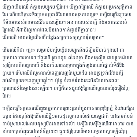
បើគ្មានដើមឈើ ក៏គ្មានសម្បុកបក្សីដែរ។ បើគ្មានព្រៃឈើ ក៏គ្មានជម្រកសុវត្ថិភាព
ដែរ ហើយបើគ្មានទីជម្រកធម្មជាតិដែលមានសុខភាពល្អទេ បក្សីជាច្រើនប្រភេទ
ក៏មិនអាចរស់រានមានជីវិតបានឡើយ។ អនាគតរបស់បក្សី និងអនាគតរបស់
ព្រៃឈើ គឺជានិរន្តរភាពដែលមិនអាចកាត់ផ្តាច់ពីគ្នាបាន។
ដើមឈើ មានតម្លៃលើសពីកន្លែងសម្រាប់សត្វស្លាបទុំសម្រាក។
ដើមឈើគឺជា «ផ្ទះ» សម្រាប់បក្សីបង្កើតសម្បុកនិងចិញ្ចឹមបីបាច់កូនចៅ ជា
ប្រភពអាហារតាមរយៈផ្លែឈើ គ្រាប់ពូជ លំអងផ្កា និងសត្វល្អិត ជាជម្រកដ៏មាន
សុវត្ថិភាពពីសត្វយាយី និងជាចំណតសម្រាកក្នុងកំឡុងពេលបំផ្លាស់ទីដ៏វែង
ឆ្ងាយ។ ដើមឈើធំលូតលាស់ពេញលេញតែមួយដើម អាចទ្រទ្រង់ជីវិតបក្សី
រាប់សិបប្រភេទពេញមួយឆ្នាំៗ។ ប៉ុន្តែ ទំនាក់ទំនងនេះមិនមែនមានផល
ប្រយោជន៍តែម្ខាងនោះឡើយ។ បក្សីក៏បានជួយឱ្យព្រៃឈើលូតលាស់រុងរឿងវិញ
ដែរ។
បក្សីជាច្រើនប្រភេទដើរតួជាអ្នកសាបព្រោះគ្រាប់ពូជពាសពេញព្រៃភ្នំ និងវាលស្រែ
ចម្ការ ដែលញ៉ាំងឱ្យដើមឈើថ្មីៗអាចដុះលូតលាស់ដោយធម្មជាតិ នៅតាមតំបន់
ដាច់ស្រយាលដែលមនុស្សមិនអាចទៅដល់។ បក្សីដែលស៊ីផ្លែឈើជាអាហារ បាន
នាំយកគ្រាប់ពូជទៅកាន់ទីឆ្ងាយៗ ជួយឱ្យព្រៃឈើមានលទ្ធភាពស្តារឡើងវិញ