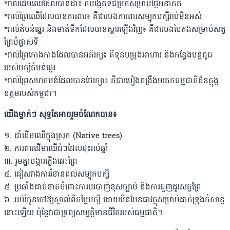
*រាល់ដើមឈើដែលបានដាំ៖ គឺបង្កើតទីជម្រកសម្រាប់ថ្ងៃអនាគត
*រាល់ព្រៃឈើដែលបានការពារ៖ គឺជារបងការពារសម្បុកបក្សីរាប់មិនអស់
*រាល់តំបន់ឆ្នេរ និងមាត់ទឹកដែលបានស្តារឡើងវិញ៖ គឺជារបងបៃតងសម្រាប់សត្វ
ព្រៃបំផ្លាស់ទី
*រាល់ព្រៃកោងកាងដែលបានអភិរក្ស៖ គឺទុនបម្រុងអាហារ និងកន្លែងបន្តពូជ
របស់បក្សីតំបន់ឆ្នេរ
*រាល់ព្រៃសហគមន៍ដែលបានថែរក្សា៖ គឺជារបៀងពង្រឹងមរតកធម្មជាតិដ៏ឧត្តុង្គ
ឧត្តមរបស់កម្ពុជា។
យើងម្នាក់ៗ សុទ្ធតែអាចរួមចំណែកបាន៖
១. ដាំដើមឈើក្នុងស្រុក (Native trees)
២. ការពារដើមឈើធំៗដែលដុះរាប់ឆ្នាំ
៣. រួមគ្នាបង្ការភ្លើងឆេះព្រៃ
៤. ជៀសវាងការរំខានដល់សម្បុកបក្សី
៥. ប្រឆាំងដាច់ខាតចំពោះការបរបាញ់ខុសច្បាប់ និងការជួញដូរសត្វព្រៃ
៦. អប់រំកូនចៅឱ្យស្គាល់ពីតម្លៃបក្សី ដោយមិនមែនជាវត្ថុសម្រាប់ដាក់ទ្រុងកំសាន្ត
នោះឡើយ ប៉ុន្តែវាជាទ្រព្យសម្បត្តិមានជីវិតរបស់ធម្មជាតិ។