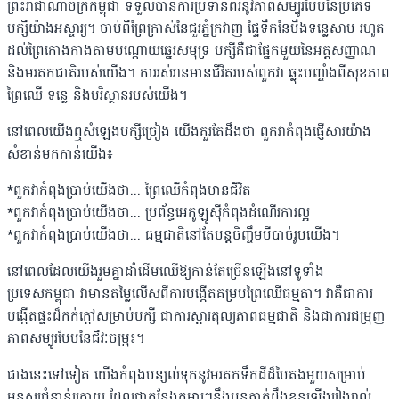
ព្រះរាជាណាចក្រកម្ពុជា ទទួលបានការប្រទានពរនូវភាពសម្បូរបែបនៃប្រភេទ
បក្សីយ៉ាងអស្ចារ្យ។ ចាប់ពីព្រៃក្រាស់នៃជួរភ្នំក្រវាញ ផ្ទៃទឹកនៃបឹងទន្លេសាប រហូត
ដល់ព្រៃកោងកាងតាមបណ្តោយឆ្នេរសមុទ្រ បក្សីគឺជាផ្នែកមួយនៃអត្តសញ្ញាណ
និងមរតកជាតិរបស់យើង។ ការរស់រានមានជីវិតរបស់ពួកវា ឆ្លុះបញ្ចាំងពីសុខភាព
ព្រៃឈើ ទន្លេ និងបរិស្ថានរបស់យើង។
នៅពេលយើងឮសំឡេងបក្សីច្រៀង យើងគួរតែដឹងថា ពួកវាកំពុងផ្ញើសារយ៉ាង
សំខាន់មកកាន់យើង៖
*ពួកវាកំពុងប្រាប់យើងថា... ព្រៃឈើកំពុងមានជីវិត
*ពួកវាកំពុងប្រាប់យើងថា... ប្រព័ន្ធអេកូឡូស៊ីកំពុងដំណើរការល្អ
*ពួកវាកំពុងប្រាប់យើងថា... ធម្មជាតិនៅតែបន្តចិញ្ចឹមបីបាច់រូបយើង។
នៅពេលដែលយើងរួមគ្នាដាំដើមឈើឱ្យកាន់តែច្រើនឡើងនៅទូទាំង
ប្រទេសកម្ពុជា វាមានតម្លៃលើសពីការបង្កើតគម្របព្រៃឈើធម្មតា។ វាគឺជាការ
បង្កើតផ្ទះដ៏កក់ក្តៅសម្រាប់បក្សី ជាការស្តារតុល្យភាពធម្មជាតិ និងជាការជម្រុញ
ភាពសម្បូរបែបនៃជីវៈចម្រុះ។
ជាងនេះទៅទៀត យើងកំពុងបន្សល់ទុកនូវមរតកទឹកដីដ៏បៃតងមួយសម្រាប់
មនុស្សជំនាន់ក្រោយ ដែលជាកន្លែងកុមារៗនឹងបន្តភ្ញាក់ដឹងខ្លួនឡើងរៀងរាល់