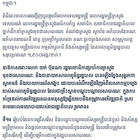
កម្ពុជា។
ពិធីនេះមានការអញ្ជើញចូលរួមពីលោកទេសរដ្ឋមន្ត្រី លោករដ្ឋមន្ត្រីក្រសួង
ទេសចរណ៍ លោករដ្ឋមន្ត្រីក្រសួងអធិការកិច្ច សមាជិក សមាជិការាជរដ្ឋាភិបាល
ថ្នាក់ដឹកនាំក្រសួងមុខងារសាធារណៈ តំណាងក្រសួង ស្ថាប័ន អភិបាលនៃគណៈ
អភិបាលរាជធានី ខេត្ត ក្រុមប្រឹក្សាសាលា គណៈគ្រប់គ្រងសាលា សាស្ត្រាចារ្យ
គ្រូឧទ្ទេស មន្ត្រីរាជការ កម្មសិក្សាការី និងសិស្សមន្ត្រី នៃសាលាភូមិន្ទរដ្ឋបាល
សរុបប្រមាណ ១,៩០០អង្គ/នាក់។
នាឱកាសនោះលោក យក់ ប៊ុនណា រដ្ឋលេខាធិការប្រចាំការក្រសួង
មុខងារសាធារណៈ និងជានាយកសាលាភូមិន្ទរដ្ឋបាល បានឡេីងថ្លែងសុន្ទរកថា
ស្វាគមន៍ និងរបាយការណ៍សង្ខេប ដោយបានរំលឹកឡើងវិញអំពីបេសកកម្មចម្បង
របស់សាលាភូមិន្ទរដ្ឋបាល ដែលជាគ្រឹះស្ថានបណ្តុះបណ្តាលសាធារណៈ ក្នុងការ
គាំទ្រដល់ការអភិវឌ្ឍធនធានមនុស្សឱ្យឆ្លើយតបនឹងតម្រូវការអភិវឌ្ឍជាតិ ស្រប
តាមគោលនយោបាយរបស់រាជរដ្ឋាភិបាល រួមមាន៖
ទី១៖
រៀបចំផែនការជ្រើសរើស និងបណ្តុះបណ្តាលសិស្សមន្ត្រីជាន់ខ្ពស់ និងសិស្ស
មន្ត្រីក្រមការ និងផ្តល់ការបណ្តុះបណ្តាលដំបូងដល់មន្ត្រី ដែលទើបត្រូវបាន
ជ្រើសរើសថ្មី ដើម្បីបម្រើការងារក្នុងរដ្ឋបាលសាធារណៈ