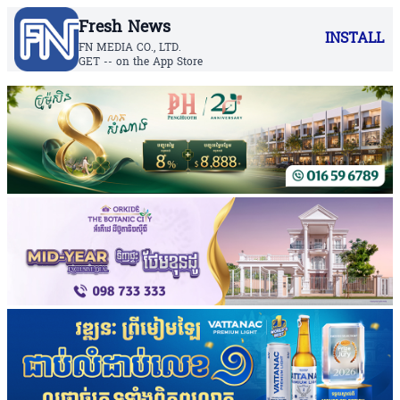
Fresh News
INSTALL
FN MEDIA CO., LTD.
GET -- on the App Store