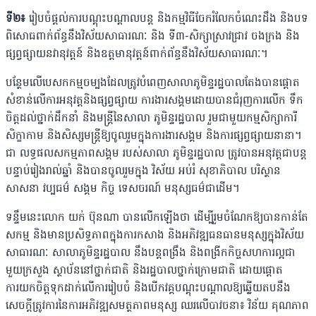
ទី២៖
រៀបចំផ្តល់ការបណ្តុះបណ្តាលបន្ត និងកម្មវិធីចែករំលែកចំណេះដឹង និងបទ
ពិសោធពាក់ព័ន្ធនឹងវិស័យសាធារណៈ និង ទី៣-សិក្សាស្រាវជ្រាវ ចងក្រង និង
ផ្សព្វផ្សាយនវានុវត្តន៍ និងឧត្តមានុវត្តន៍ពាក់ព័ន្ធនឹងវិស័យសាធារណៈ។
បន្ថែមលើបេសកកម្មចម្បងដែលត្រូវបំពេញសាលាភូមិន្ទរដ្ឋបាលតែងបានផ្តោត
សំខាន់លើការអនុវត្តនិងផ្សព្វផ្សាយ ការងារសង្គមដោយបានជំរុញការលើក ទឹក
ចិត្តដល់ថ្នាក់ដឹកនាំ និងមន្ត្រីនៃសាលា ភូមិន្ទរដ្ឋបាល រួមជាមួយកម្មសិក្សាការី
សិក្ខាកាម និងសិស្សមន្ត្រីឱ្យចូលរួមក្នុងការងារសង្គម និងការផ្សព្វផ្សាយនានា។
ជា លទ្ធផលសកម្មភាពសង្គម របស់សាលា ភូមិន្ទរដ្ឋបាល ត្រូវបានអនុវត្តជាបន្ត
បន្ទាប់រៀងរាល់ឆ្នាំ និងបានចូលរួមក្នុង វិស័យ អប់រំ សុខាភិបាល បរិស្ថាន
សាសនា វប្បធម៌ សង្គម កិច្ច ទេសចរណ៍ មនុស្សធម៌ជាដើម។
ទន្ទឹមនេះលោក យក់ ប៊ុនណា បានលើកឡើងថា ដើម្បីរួមចំណែកឱ្យបានកាន់តែ
សកម្ម និងមានប្រសិទ្ធភាពក្នុងការកសាង និងអភិវឌ្ឍធនធានមនុស្សក្នុងវិស័យ
សាធារណៈ សាលាភូមិន្ទរដ្ឋបាល នឹងបន្តពង្រឹង និងពង្រីកកិច្ចសហការល្អជា
មួយក្រសួង ស្ថាប័ននៅថ្នាក់ជាតិ និងរដ្ឋបាលថ្នាក់ក្រោមជាតិ ដោយផ្តោត
ការយកចិត្តទុកដាក់លើការរៀបចំ និងបើកវគ្គបណ្តុះបណ្តាលឱ្យឆ្លើយតបនឹង
សេចក្តីត្រូវការនៃការអភិវឌ្ឍសមត្ថភាពមនុស្ស ឈរលើបាវចនា៖ វិន័យ គុណភាព