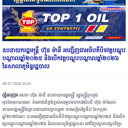
ឧបនាយករដ្ឋមន្ត្រី ហ៊ុន ម៉ានី អញ្ជើញជាអធិបតីបិទវគ្គបណ្តុះ
បណ្តាលឆ្នាំ២០២៥ និងបើកវគ្គបណ្តុះបណ្តាលឆ្នាំ២០២៦
នៃសាលាភូមិន្ទរដ្ឋបាល
08-07-2026 16:40
(ភ្នំពេញ)៖
លោក ហ៊ុន ម៉ានី ឧបនាយករដ្ឋមន្ត្រី រដ្ឋមន្ត្រីក្រសួង
មុខងារសាធារណៈ តំណាងដ៏ខ្ពង់ខ្ពស់សម្ដេចមហាបវរធិបតី ហ៊ុន ម៉ាណែត
នាយករដ្ឋមន្ត្រីនៃព្រះរាជាណាចក្រកម្ពុជា នារសៀលថ្ងៃទី៨ ខែកក្កដា
ឆ្នាំ២០២៦នេះ បានអញ្ជើញជាអធិបតីបិទវគ្គបណ្តុះបណ្តាលឆ្នាំ២០២៥ និងបើក
វគ្គបណ្តុះបណ្តាលឆ្នាំ២០២៦ នៃសាលាភូមិន្ទរដ្ឋបាល នៅវិទ្យាស្ថានបច្ចេកវិទ្យា