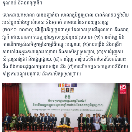
គុណធម៌ និងនវានុវត្តន៍។
លោកនាយកសាលា បានបញ្ជាក់ថា សាលាភូមិន្ទរដ្ឋបាល បានកំណត់ចក្ខុវិស័យ
របស់ខ្លួនយ៉ាងច្បាស់លាស់ និងមុតមាំ តាមរយៈផែនការយុទ្ធសាស្ត្រ
(២០២៦-២០៣០) ដើម្បីអភិវឌ្ឍខ្លួនជាស្ថាប័នឈានមុខលើគុណភាព និងនវានុ
វត្តន៍ ដោយបានដាក់ចេញនូវយុទ្ធសាស្ត្រចំនួន៥ រួមមាន៖ (១)ការអភិវឌ្ឍ និង
ការលើកកម្ពស់សមិទ្ធកម្មនៃកម្មវិធីបណ្តុះបណ្តាល, (២)ការពង្រឹង និងពង្រីក
ភាពជាដៃគូក្នុងការបណ្តុះបណ្តាល និងការសិក្សាស្រាវជ្រាវ, (៣)ការជំរុញការ
សិក្សាស្រាវជ្រាវ និងផ្សព្វផ្សាយ, (៤)ការជំរុញការរៀបចំវេទិកាចែករំលែកចំណេះ
ដឹង និងការអនុវត្តសកម្មភាពសង្គម និង (៥)ការលើកកម្ពស់សមត្ថភាពឌីជីថល
គាំទ្រការបណ្តុះបណ្តាល និងការសិក្សាស្រាវជ្រាវ៕