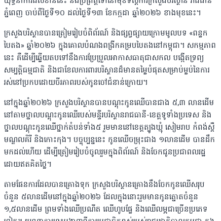
យុទ្ធនាការដ៏សំខាន់នេះ នឹងប្រព្រឹត្តទៅនៅមុខទីស្តីការក្រសួងបរិស្ថាន រាជធានី
ភ្នំពេញ ចាប់ពីថ្ងៃទី១០ ដល់ថ្ងៃទី១៣ ខែកក្កដា ឆ្នាំ២០២៦ ខាងមុខនេះ។
ក្រសួងបរិស្ថានបានត្រៀមរៀបចំពិព័រណ៍ និងផ្សព្វផ្សាយក្រោមមូលបទ «ពន្លក
បៃតង» ឆ្នាំ២០២៦ ក្នុងគោលបំណងពង្រីកគម្របបៃតងនៅកម្ពុជា។ សកម្មភាព
នេះ គឺដើម្បីឆ្លើយតបទៅនឹងការប្រែប្រួលអាកាសធាតុជាសកល បង្កើតទ្រព្យ
សម្បត្តិធម្មជាតិ និងជាខែលការពារបរិស្ថានដ៏មានតម្លៃបំផុតសម្រាប់ម្លប់នៃការ
រស់នៅប្រកបដោយចីរភាពរបស់កូនចៅជំនាន់ក្រោយ។
នៅក្នុងឆ្នាំ២០២៦ ក្រសួងបរិស្ថានបានបណ្តុះកូនឈើបានជាង ៥,៣ លានដើម
នៅតាមថ្នាលបណ្តុះកូនឈើរបស់មន្ទីរបរិស្ថានរាជធានី-ខេត្តទូទាំងប្រទេស និង
ថ្នាលបណ្តុះកូនឈើថ្នាក់តំបន់ទាំង៥ រួមមាននៅខេត្តត្បូងឃ្មុំ សៀមរាប កំពង់ស្ពឺ
មណ្ឌលគិរី និងកោះកុង។ បច្ចុប្បន្ននេះ កូនឈើចម្រុះជាង ១លានដើម បានដឹក
មកដល់ហើយ ដើម្បីត្រៀមរៀបចំចូលរួមក្នុងពិព័រណ៍ និងចែកជូនប្រជាពលរដ្ឋ
ដោយឥតគិតថ្លៃ។
តាមផែនការដែលបានគ្រោងទុក ក្រសួងបរិស្ថានគ្រោងនឹងចែកកូនឈើសរុប
ចំនួន ៥លានដើមនៅក្នុងឆ្នាំ២០២៦ ដែលក្នុងនោះរួមមានកូនត្នោតចំនួន
១,៥លានដើម ព្រមទាំងឈើប្រណីត ឈើហូបផ្លែ និងឈើលម្អជាច្រើនប្រភេទ