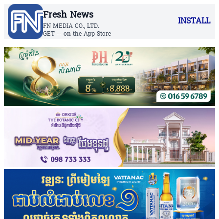
Fresh News
INSTALL
FN MEDIA CO., LTD.
GET -- on the App Store