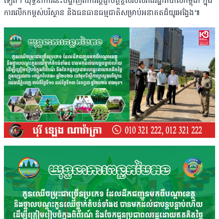
ទៀត។ យុទ្ធនាការនេះបង្ហាញពីការប្តេជ្ញាចិត្តខ្ពស់របស់រាជរដ្ឋាភិបាលកម្ពុជា ក្នុង
ការលើកកម្ពស់បរិស្ថាន និងធនធានធម្មជាតិសម្រាប់អនាគតដ៏យូរអង្វែង៕