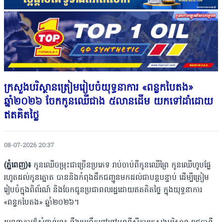
ក្រសួងបរិស្ថានត្រៀមរៀបចំយុទ្ធនាការ «ពន្លកបៃតង»
ឆ្នាំ២០២៦ ចែកកូនឈើជាង ៥លានដើម យកទៅដាំដោយ
ឥតគិតថ្លៃ
08-07-2026 20:37
(ភ្នំពេញ)៖
កូនឈើចម្រុះជាច្រើនប្រភេទ រាប់ចាប់ពីកូនឈើព្រៃ កូនឈើហូបផ្លែ
រហូតដល់កូនត្នោត បាននិងកំពុងដឹកជញ្ជូនមកដល់ជាបន្តបន្ទាប់ ដើម្បីត្រៀម
រៀបចំក្នុងពិព័រណ៍ និងចែកជូនប្រជាពលរដ្ឋដោយឥតគិតថ្លៃ ក្នុងយុទ្ធនាការ
«ពន្លកបៃតង» ឆ្នាំ២០២៦។