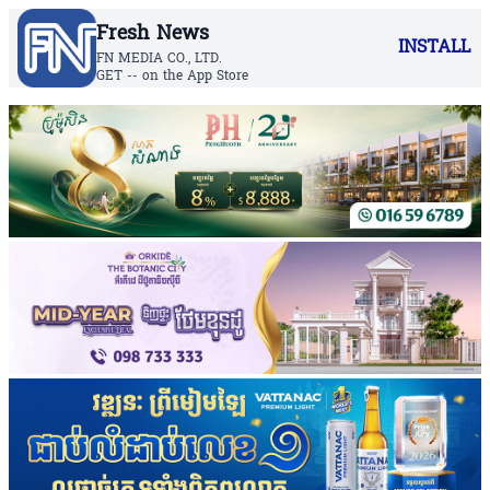
Fresh News
INSTALL
FN MEDIA CO., LTD.
GET -- on the App Store