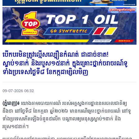
បើកបរមិនត្រូវល្មើសល្បឿនកំណត់ ជាដាច់ខាត!
ស្លាប់១នាក់ និងរបួស១៥នាក់ ក្នុងគ្រោះថ្នាក់ចរាចរណ៍ទូ
ទាំងប្រទេសថ្ងៃទី៨ ខែកក្កដាម្សិលមិញ
09-07-2026 06:32
(ភ្នំពេញ)៖
យោងតាមរបាយការណ៍ របស់អគ្គស្នងការដ្ឋាននគរបាលជាតិឲ្យ
ដឹងថា នៅថ្ងៃទី៨ ខែកក្កដា ឆ្នាំ២០២៦ មានករណីគ្រោះថ្នាក់ចរាចរណ៍ នៅទូ
ទាំងប្រទេសកើតឡើងចំនួន៥លើក បណ្ដាលឲ្យមនុស្សស្លាប់១នាក់ និង
របួស១៥នាក់។