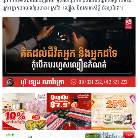
ប្រភពព័ត៌មានដដែលបញ្ជាក់ថា មូលហេតុភាគច្រើនដែលបណ្ដាលឲ្យកើតមាន
គ្រោះថ្នាក់ចរាចរណ៍រួមមាន៖ ស្រវឹង, ល្បឿន, មិនគោរពសិទិ្ធ និងប្រជែង៕