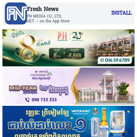
Fresh News
INSTALL
FN MEDIA CO., LTD.
GET -- on the App Store