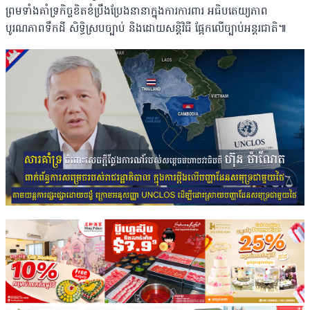
ព្រមទាំងគាំទ្រកិច្ចខិតខំប្រឹងប្រែងនានាក្នុងការការពារ អធិបតេយ្យភាព
បូរណភាពទឹកដី សិទ្ធិស្របច្បាប់ និងដោយសន្តិវិធី ផ្អែកលើច្បាប់អន្តរជាតិ៕