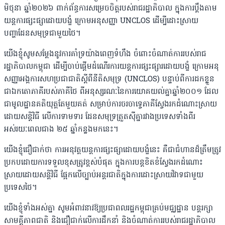
មិថុនា ឆ្នាំ២០២៦ ពាក់ព័ន្ធការសម្រេចចិត្តរបស់រាជរដ្ឋាភិបាល ក្នុងការប្តឹងតាម
យន្តការផ្សះផ្សាដោយបង្ខំ ក្រោមអនុសញ្ញា UNCLOS ដើម្បីដោះស្រាយ
បញ្ហាដែនសមុទ្រជាមួយថៃ។
យើងខ្ញុំសូមសម្តែងនូវការគាំទ្រយ៉ាងពេញទំហឹង ចំពោះចំណាត់ការរបស់រាជ
រដ្ឋាភិបាលកម្ពុជា ដើម្បីចាប់ផ្តើមដំណើរការយន្តការផ្សះផ្សារដោយបង្ខំ ក្រោមអនុ
សញ្ញាអង្គការសហប្រជាជាតិស្តីពីនីតិសមុទ្រ (UNCLOS) បន្ទាប់ពីការដកខ្លួន
ជាឯកតោភាគីរបស់ភាគីថៃ ពីអនុស្សរណៈនៃការយោគយល់គ្នាឆ្នាំ២០០១ ដែល
ជាមូលដ្ឋានគតិយុត្តតែមួយគត់ សម្រាប់ការចរចាទ្វេភាគីស្វែងរកដំណោះស្រាយ
ដោយសន្តិវិធី លើការទាមទារ ដែនសមុទ្រត្រួតស៊ីគ្នារវាងប្រទេសទាំងពីរ
អស់រយៈពេលជាង ២៥ ឆ្នាំកន្លងមកនេះ។
យើងខ្ញុំជឿជាក់ថា ការអនុវត្តយន្តការផ្សះផ្សាដោយបង្ខំនេះ គឺជាជំហានដ៏ត្រឹមត្រូវ
ប្រកបដោយការទទួលខុសត្រូវខ្ពស់បំផុត ក្នុងការបន្តខិតខំស្វែងរកដំណោះ
ស្រាយដោយសន្តិវិធី ផ្អែកលើច្បាប់អន្តរជាតិក្នុងការដោះស្រាយវិវាទជាមួយ
ប្រទេសថៃ។
យើងខ្ញុំទាំងអស់គ្នា សូមអំពាវនាវឱ្យប្រជាពលរដ្ឋកម្ពុជាគ្រប់មជ្ឈដ្ឋាន បន្តរក្សា
សាមគ្គីភាពជាតិ និងជឿជាក់លើការដឹកនាំ និងចំណាត់ការរបស់រាជរដ្ឋាភិបាល