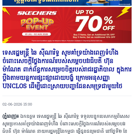
ទេសរដ្ឋមន្រ្តី ឆៃ ស៊ីណារិទ្ធ សូមគាំទ្រយ៉ាងពេញទំហឹង
ចំពោះសេចក្តីថ្លែងការណ៍របស់សម្តេចបវរធិបតី ហ៊ុន
ម៉ាណែត ពាក់ព័ន្ធការសម្រេចចិត្តរបស់រាជរដ្ឋាភិបាល ក្នុងការ
ប្តឹងតាមយន្តការផ្សះផ្សាដោយបង្ខំ ក្រោមអនុសញ្ញា
UNCLOS ដើម្បីដោះស្រាយបញ្ហាដែនសមុទ្រជាមួយថៃ
02-06-2026 15:00
(ភ្នំពេញ)៖
ឯកឧត្តម ទេសរដ្ឋមន្រ្តី ឆៃ ស៊ីណារិទ្ធ ទទួលបន្ទុកបេសកកម្មពិសេស
សូមប្រកាសគាំទ្រយ៉ាងពេញទំហឹង ចំពោះសេចក្តីថ្លែងការណ៍របស់សម្តេចបវរ
ធិបតី ហ៊ុន ម៉ាណែត នាយករដ្ឋមន្ត្រីនៃកម្ពុជា ផ្ញើជូនជនរួមជាតិ ​នៅថ្ងៃទី២ ខែ