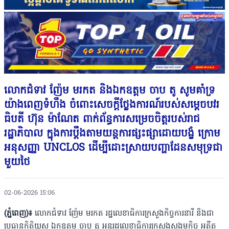
លោកជំទាវ ញ៉ែម មរកត និងឯកឧត្តម ចាប តូ សូមគាំទ្រ
យ៉ាងពេញទំហឹង ចំពោះសេចក្តីថ្លែងការណ៍របស់សម្តេចបវរ
ធិបតី ហ៊ុន ម៉ាណែត ពាក់ព័ន្ធការសម្រេចចិត្តរបស់រាជ
រដ្ឋាភិបាល ក្នុងការប្តឹងតាមយន្តការផ្សះផ្សាដោយបង្ខំ ក្រោម
អនុសញ្ញា UNCLOS ដើម្បីដោះស្រាយបញ្ហាដែនសមុទ្រជា
មួយថៃ
02-06-2026 15:06
(ភ្នំពេញ)៖
លោកជំទាវ ញ៉ែម មរកត រដ្ឋលេខាធិការក្រសួងកិច្ចការនារី និងជា
ប្រធានកិត្តិយស ឯកឧត្តម ចាប តូ អនុរដ្ឋលេខាធិការក្រសួងសង្គមកិច្ច អតីត