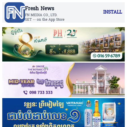
Fresh News
INSTALL
FN MEDIA CO., LTD.
GET -- on the App Store