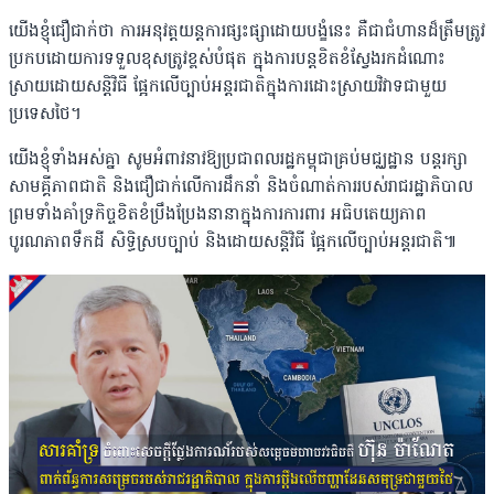
យើងខ្ញុំជឿជាក់ថា ការអនុវត្តយន្តការផ្សះផ្សាដោយបង្ខំនេះ គឺជាជំហានដ៏ត្រឹមត្រូវ
ប្រកបដោយការទទួលខុសត្រូវខ្ពស់បំផុត ក្នុងការបន្តខិតខំស្វែងរកដំណោះ
ស្រាយដោយសន្តិវិធី ផ្អែកលើច្បាប់អន្តរជាតិក្នុងការដោះស្រាយវិវាទជាមួយ
ប្រទេសថៃ។
យើងខ្ញុំទាំងអស់គ្នា សូមអំពាវនាវឱ្យប្រជាពលរដ្ឋកម្ពុជាគ្រប់មជ្ឈដ្ឋាន បន្តរក្សា
សាមគ្គីភាពជាតិ និងជឿជាក់លើការដឹកនាំ និងចំណាត់ការរបស់រាជរដ្ឋាភិបាល
ព្រមទាំងគាំទ្រកិច្ចខិតខំប្រឹងប្រែងនានាក្នុងការការពារ អធិបតេយ្យភាព
បូរណភាពទឹកដី សិទ្ធិស្របច្បាប់ និងដោយសន្តិវិធី ផ្អែកលើច្បាប់អន្តរជាតិ៕