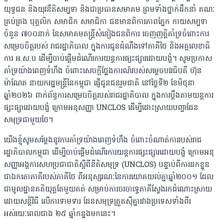
យុទ្ធជន និងយុវនីតិសម្បទា និងជាប្រធានសមាគម ព្រមទាំងថ្នាក់ដឹកនាំ គណៈ
គ្រប់គ្រង បុគ្គលិក សមាជិក សមាជិកា ជនមានពិការភាពភ្នែក កាយសម្បទា
ចំនួន ៧០០នាក់ នៃសមាគមតន្រ្តីសំនៀងជនពិការ ចេញញត្តិគាំទ្រចំពោះការ
សម្រេចចិត្តរបស់ រាជរដ្ឋាភិបាល ក្នុងការជូនដំណឹងទៅភាគីថៃ និងអគ្គលេខាធិ
ការ អ.ស.ប ដើម្បីចាប់ផ្តើមដំណើរការយន្តការផ្សះផ្សារដោយបង្ខំ។ សូមប្រកាស
គាំទ្រយ៉ាងពេញទំហឹង ចំពោះសេចក្តីថ្លែងការណ៍របស់សម្តេចបវរធិបតី ហ៊ុន
ម៉ាណែត នាយករដ្ឋមន្ត្រីនៃកម្ពុជា ផ្ញើជូនជនរួមជាតិ ​នៅថ្ងៃទី២ ខែមិថុនា
ឆ្នាំ២០២៦ ពាក់ព័ន្ធការសម្រេចចិត្តរបស់រាជរដ្ឋាភិបាល ក្នុងការប្តឹងតាមយន្តការ
ផ្សះផ្សាដោយបង្ខំ ក្រោមអនុសញ្ញា UNCLOS ដើម្បីដោះស្រាយបញ្ហាដែន
សមុទ្រជាមួយថៃ។
យើងខ្ញុំសូមសម្តែងនូវការគាំទ្រយ៉ាងពេញទំហឹង ចំពោះចំណាត់ការរបស់រាជ
រដ្ឋាភិបាលកម្ពុជា ដើម្បីចាប់ផ្តើមដំណើរការយន្តការផ្សះផ្សារដោយបង្ខំ ក្រោមអនុ
សញ្ញាអង្គការសហប្រជាជាតិស្តីពីនីតិសមុទ្រ (UNCLOS) បន្ទាប់ពីការដកខ្លួន
ជាឯកតោភាគីរបស់ភាគីថៃ ពីអនុស្សរណៈនៃការយោគយល់គ្នាឆ្នាំ២០០១ ដែល
ជាមូលដ្ឋានគតិយុត្តតែមួយគត់ សម្រាប់ការចរចាទ្វេភាគីស្វែងរកដំណោះស្រាយ
ដោយសន្តិវិធី លើការទាមទារ ដែនសមុទ្រត្រួតស៊ីគ្នារវាងប្រទេសទាំងពីរ
អស់រយៈពេលជាង ២៥ ឆ្នាំកន្លងមកនេះ។