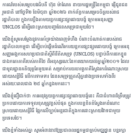
ការណ៍របស់សម្តេចបវរធិបតី ហ៊ុន ម៉ាណែត នាយករដ្ឋមន្ត្រីនៃកម្ពុជា ផ្ញើជូនជន
រួមជាតិ ​នៅថ្ងៃទី២ ខែមិថុនា ឆ្នាំ២០២៦ ពាក់ព័ន្ធការសម្រេចចិត្តរបស់រាជ
រដ្ឋាភិបាល ក្នុងការប្តឹងតាមយន្តការផ្សះផ្សាដោយបង្ខំ ក្រោមអនុសញ្ញា
UNCLOS ដើម្បីដោះស្រាយបញ្ហាដែនសមុទ្រជាមួយថៃ។
យើងខ្ញុំសូមសម្តែងនូវការគាំទ្រយ៉ាងពេញទំហឹង ចំពោះចំណាត់ការរបស់រាជ
រដ្ឋាភិបាលកម្ពុជា ដើម្បីចាប់ផ្តើមដំណើរការយន្តការផ្សះផ្សារដោយបង្ខំ ក្រោមអនុ
សញ្ញាអង្គការសហប្រជាជាតិស្តីពីនីតិសមុទ្រ (UNCLOS) បន្ទាប់ពីការដកខ្លួន
ជាឯកតោភាគីរបស់ភាគីថៃ ពីអនុស្សរណៈនៃការយោគយល់គ្នាឆ្នាំ២០០១ ដែល
ជាមូលដ្ឋានគតិយុត្តតែមួយគត់ សម្រាប់ការចរចាទ្វេភាគីស្វែងរកដំណោះស្រាយ
ដោយសន្តិវិធី លើការទាមទារ ដែនសមុទ្រត្រួតស៊ីគ្នារវាងប្រទេសទាំងពីរ
អស់រយៈពេលជាង ២៥ ឆ្នាំកន្លងមកនេះ។
យើងខ្ញុំជឿជាក់ថា ការអនុវត្តយន្តការផ្សះផ្សាដោយបង្ខំនេះ គឺជាជំហានដ៏ត្រឹមត្រូវ
ប្រកបដោយការទទួលខុសត្រូវខ្ពស់បំផុត ក្នុងការបន្តខិតខំស្វែងរកដំណោះ
ស្រាយដោយសន្តិវិធី ផ្អែកលើច្បាប់អន្តរជាតិក្នុងការដោះស្រាយវិវាទជាមួយ
ប្រទេសថៃ។
យើងខ្ញុំទាំងអស់គ្នា សូមអំពាវនាវឱ្យប្រជាពលរដ្ឋកម្ពុជាគ្រប់មជ្ឈដ្ឋាន បន្តរក្សា