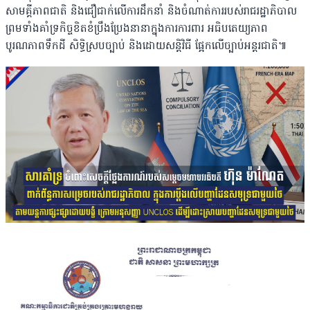
សាមគ្គីភាពជាតិ និងជឿជាក់លើការដឹកនាំ និងចំណាត់ការរបស់រាជរដ្ឋាភិបាល
ព្រមទាំងគាំទ្រកិច្ចខិតខំប្រឹងប្រែងនានាក្នុងការការពារ អធិបតេយ្យភាព
បូរណភាពទឹកដី សិទ្ធិស្របច្បាប់ និងដោយសន្តិវិធី ផ្អែកលើច្បាប់អន្តរជាតិ៕