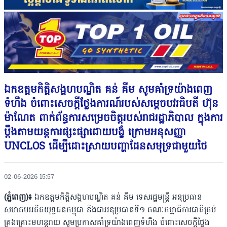
ឯកឧត្តមកិត្តិសង្គហបណ្ឌិត គន់ គីម សូមគាំទ្រយ៉ាងពេញ
ទំហឹង ចំពោះសេចក្តីថ្លែងការណ៍របស់សម្តេចបវរធិបតី ហ៊ុន
ម៉ាណែត ពាក់ព័ន្ធការសម្រេចចិត្តរបស់រាជរដ្ឋាភិបាល ក្នុងការ
ប្តឹងតាមយន្តការផ្សះផ្សាដោយបង្ខំ ក្រោមអនុសញ្ញា
UNCLOS ដើម្បីដោះស្រាយបញ្ហាដែនសមុទ្រជាមួយថៃ
02-06-2026 15:57
(ភ្នំពេញ)៖
ឯកឧត្តមកិត្តិសង្គហបណ្ឌិត គន់ គីម ទេសរដ្ឋមន្ត្រី អនុប្រធាន
សមាគមអតីតយុទ្ធជនកម្ពុជា និងជាអនុប្រធានទី១ គណៈកម្មាធិការជាតិគ្រប់
គ្រងគ្រោះមហន្តរាយ សូមប្រកាសគាំទ្រយ៉ាងពេញទំហឹង ចំពោះសេចក្តីថ្លែង