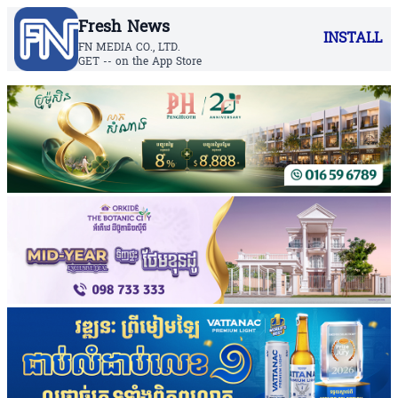
Fresh News
INSTALL
FN MEDIA CO., LTD.
GET -- on the App Store