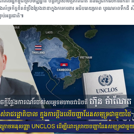
រជាពលរដ្ឋកម្ពុជាគ្រប់មជ្ឈដ្ឋាន បន្តរក្សាសាមគ្គីភាពជាតិ និងជឿជាក់លើការដឹកនាំ ន
គាំទ្រកិច្ចខិតខំប្រឹងប្រែងនានាក្នុងការការពារ អធិបតេយ្យភាព បូរណភាពទឹកដី សិទ
បាប់អន្តរជាតិ៕