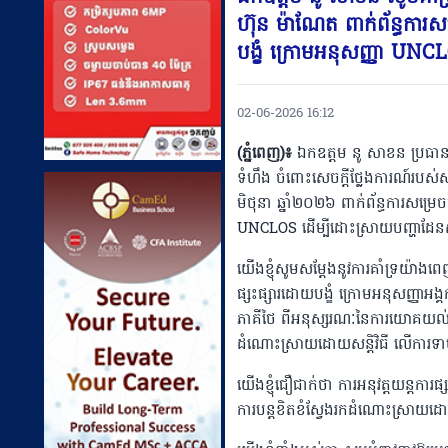
ហ៊ុន ម៉ាណែត ពាក់ព័ន្ធការសម
បង្ខំ ក្រោមអនុសញ្ញា UNC
02-06-2026 16:12
(ភ្នំពេញ)៖
ឯកឧត្តម នូ សាខន ប្រធានក
ទំហឹង ចំពោះសេចក្តីថ្លែងការណ៍របស់សម្
មិថុនា ឆ្នាំ២០២៦ ពាក់ព័ន្ធការសម្រេចច
UNCLOS ដើម្បីដោះស្រាយបញ្ហាដែន
យើងខ្ញុំសូមសម្តែងនូវការគាំទ្រយ៉ាងព
ផ្សះផ្សារដោយបង្ខំ ក្រោមអនុសញ្ញាអង
ភាគីថៃ ពីអនុស្សរណៈនៃការយោគយល់គ្ន
ដំណោះស្រាយដោយសន្តិវិធី លើការទាមទ
យើងខ្ញុំជឿជាក់ថា ការអនុវត្តយន្តការផ
ការបន្តខិតខំស្វែងរកដំណោះស្រាយដោយស