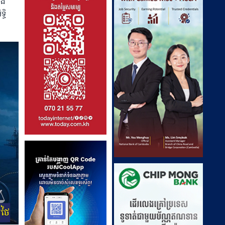
ិង
្ធិ