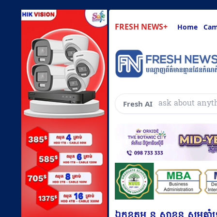
FRESH NEWS+
Home
Cam
សួរអ្វីៗគ្រប់យ៉ាងដ
Fresh AI
ឯកឧត្តម នូ សាខន សូមគាំទ្