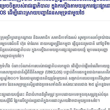
្រេចចិត្តរបស់រាជរដ្ឋាភិបាល ក្នុងការប្តឹងតាមយន្តការផ្សះផ្ស
LOS ដើម្បីដោះស្រាយបញ្ហាដែនសមុទ្រជាមួយថៃ
្រុមប្រឹក្សាខេត្តកណ្ដាល និងសមាជិក សមាជិកាទាំងអស់ សូមប្រកាសគាំទ្រយ៉ា
តេចបវរធិបតី ហ៊ុន ម៉ាណែត នាយករដ្ឋមន្ត្រីនៃកម្ពុជា ផ្ញើជូនជនរួមជាតិ ​នៅថ្ងៃទី២
ិត្តរបស់រាជរដ្ឋាភិបាល ក្នុងការប្តឹងតាមយន្តការផ្សះផ្សាដោយបង្ខំ ក្រោមអនុសញ្ញា
សមុទ្រជាមួយថៃ។
េញទំហឹង ចំពោះចំណាត់ការរបស់រាជរដ្ឋាភិបាលកម្ពុជា ដើម្បីចាប់ផ្តើមដំណើរការយន្ត
្គការសហប្រជាជាតិស្តីពីនីតិសមុទ្រ (UNCLOS) បន្ទាប់ពីការដកខ្លួនជាឯកតោភាគី
ាឆ្នាំ២០០១ ដែលជាមូលដ្ឋានគតិយុត្តតែមួយគត់ សម្រាប់ការចរចាទ្វេភាគីស្វែងរ
ារ ដែនសមុទ្រត្រួតស៊ីគ្នារវាងប្រទេសទាំងពីរ អស់រយៈពេលជាង ២៥ ឆ្នាំកន្លង
្សះផ្សាដោយបង្ខំនេះ គឺជាជំហានដ៏ត្រឹមត្រូវ ប្រកបដោយការទទួលខុសត្រូវខ្ពស់បំផុត ក
ន្តិវិធី ផ្អែកលើច្បាប់អន្តរជាតិក្នុងការដោះស្រាយវិវាទជាមួយប្រទេសថៃ។