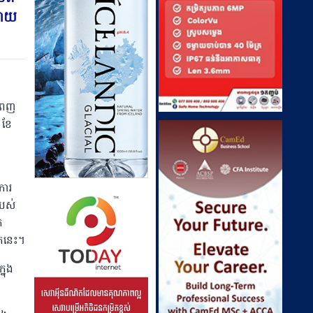
ាដោយ
ងពេញ
 ខែ
ការ
របស់
ក
មកនេះ។
្នុង