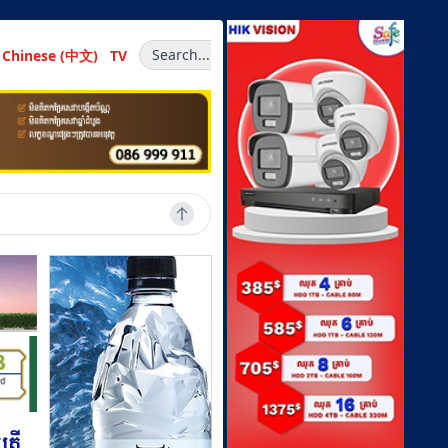
Search...
Chinese (中文)
TV
បតី