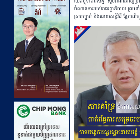
យើងខ្ញុំទាំងអស់គ្នា សូមអំពាវនាវឱ្យប្
ចំណាត់ការរបស់រាជរដ្ឋាភិបាល ព្រមទាំង
ស្របច្បាប់ និងដោយសន្តិវិធី ផ្អែកលើច្