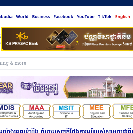
bodia
World
Business
Facebook
YouTube
TikTok
English
រយ៉ាងពេញទំហឹង ចំពោះសេចក្តីថ្លែងការណ៍របស់សម្តេចបវរធិ