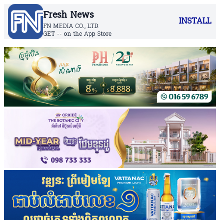
Fresh News
INSTALL
FN MEDIA CO., LTD.
GET -- on the App Store