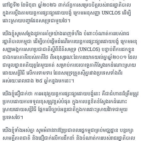
នៅថ្ងៃទី២ ខែមិថុនា ឆ្នាំ២០២៦ ពាក់ព័ន្ធការសម្រេចចិត្តរបស់រាជរដ្ឋាភិបាល
ក្នុងការប្តឹងតាមយន្តការផ្សះផ្សាដោយបង្ខំ ក្រោមអនុសញ្ញា UNCLOS ដើម្បី
ដោះស្រាយបញ្ហាដែនសមុទ្រជាមួយថៃ។
យើងខ្ញុំសូមសម្តែងនូវការគាំទ្រយ៉ាងពេញទំហឹង ចំពោះចំណាត់ការរបស់រាជ
រដ្ឋាភិបាលកម្ពុជា ដើម្បីចាប់ផ្តើមដំណើរការយន្តការផ្សះផ្សារដោយបង្ខំ ក្រោមអនុ
សញ្ញាអង្គការសហប្រជាជាតិស្តីពីនីតិសមុទ្រ (UNCLOS) បន្ទាប់ពីការដកខ្លួន
ជាឯកតោភាគីរបស់ភាគីថៃ ពីអនុស្សរណៈនៃការយោគយល់គ្នាឆ្នាំ២០០១ ដែល
ជាមូលដ្ឋានគតិយុត្តតែមួយគត់ សម្រាប់ការចរចាទ្វេភាគីស្វែងរកដំណោះស្រាយ
ដោយសន្តិវិធី លើការទាមទារ ដែនសមុទ្រត្រួតស៊ីគ្នារវាងប្រទេសទាំងពីរ
អស់រយៈពេលជាង ២៥ ឆ្នាំកន្លងមកនេះ។
យើងខ្ញុំជឿជាក់ថា ការអនុវត្តយន្តការផ្សះផ្សាដោយបង្ខំនេះ គឺជាជំហានដ៏ត្រឹមត្រូវ
ប្រកបដោយការទទួលខុសត្រូវខ្ពស់បំផុត ក្នុងការបន្តខិតខំស្វែងរកដំណោះ
ស្រាយដោយសន្តិវិធី ផ្អែកលើច្បាប់អន្តរជាតិក្នុងការដោះស្រាយវិវាទជាមួយ
ប្រទេសថៃ។
យើងខ្ញុំទាំងអស់គ្នា សូមអំពាវនាវឱ្យប្រជាពលរដ្ឋកម្ពុជាគ្រប់មជ្ឈដ្ឋាន បន្តរក្សា
សាមគ្គីភាពជាតិ និងជឿជាក់លើការដឹកនាំ និងចំណាត់ការរបស់រាជរដ្ឋាភិបាល