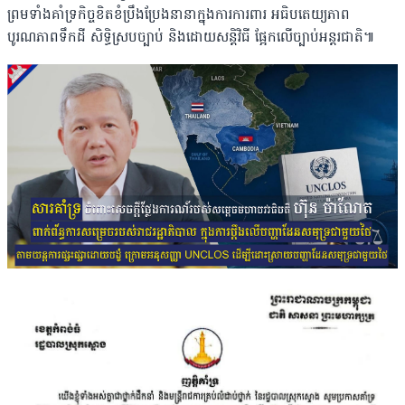
ព្រមទាំងគាំទ្រកិច្ចខិតខំប្រឹងប្រែងនានាក្នុងការការពារ អធិបតេយ្យភាព
បូរណភាពទឹកដី សិទ្ធិស្របច្បាប់ និងដោយសន្តិវិធី ផ្អែកលើច្បាប់អន្តរជាតិ៕