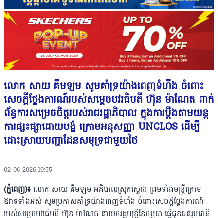
លោក សាយ គឹមឡម សូមគាំទ្រយ៉ាងពេញទំហឹង ចំពោះ
សេចក្តីថ្លែងការណ៍របស់សម្តេចបវរធិបតី ហ៊ុន ម៉ាណែត ពាក់
ព័ន្ធការសម្រេចចិត្តរបស់រាជរដ្ឋាភិបាល ក្នុងការប្តឹងតាមយន្ត
ការផ្សះផ្សាដោយបង្ខំ ក្រោមអនុសញ្ញា UNCLOS ដើម្បី
ដោះស្រាយបញ្ហាដែនសមុទ្រជាមួយថៃ
02-06-2026 19:55
(ភ្នំពេញ)៖
លោក សាយ គឹមឡម អភិបាលស្រុកស្ទោង ព្រមទាំងមន្រ្តីក្រោម
ឱវាទទាំងអស់ សូមប្រកាសគាំទ្រយ៉ាងពេញទំហឹង ចំពោះសេចក្តីថ្លែងការណ៍
របស់សម្តេចបវរធិបតី ហ៊ុន ម៉ាណែត នាយករដ្ឋមន្ត្រីនៃកម្ពុជា ផ្ញើជូនជនរួមជាតិ