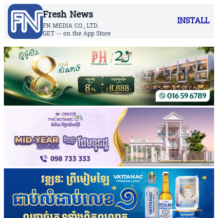
Fresh News
INSTALL
FN MEDIA CO., LTD.
GET -- on the App Store