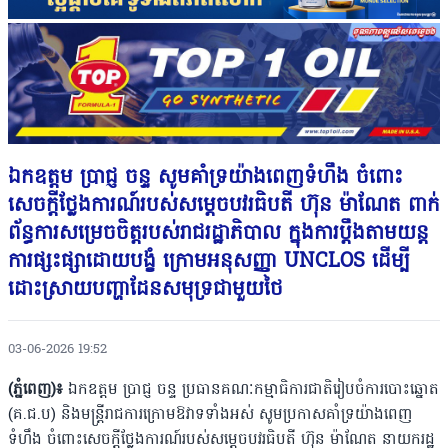
ឯកឧត្តម ប្រាជ្ញ ចន្ទ សូមគាំទ្រយ៉ាងពេញទំហឹង ចំពោះ
សេចក្តីថ្លែងការណ៍របស់សម្តេចបវរធិបតី ហ៊ុន ម៉ាណែត ពាក់
ព័ន្ធការសម្រេចចិត្តរបស់រាជរដ្ឋាភិបាល ក្នុងការប្តឹងតាមយន្ត
ការផ្សះផ្សាដោយបង្ខំ ក្រោមអនុសញ្ញា UNCLOS ដើម្បី
ដោះស្រាយបញ្ហាដែនសមុទ្រជាមួយថៃ
03-06-2026 19:52
(ភ្នំពេញ)៖
ឯកឧត្តម ប្រាជ្ញ ចន្ទ ប្រធានគណៈកម្មាធិការជាតិរៀបចំការបោះឆ្នោត
(គ.ជ.ប) និងមន្ត្រីរាជការក្រោមឱវាទទាំងអស់ សូមប្រកាសគាំទ្រយ៉ាងពេញ
ទំហឹង ចំពោះសេចក្តីថ្លែងការណ៍របស់សម្តេចបវរធិបតី ហ៊ុន ម៉ាណែត នាយករដ្ឋ