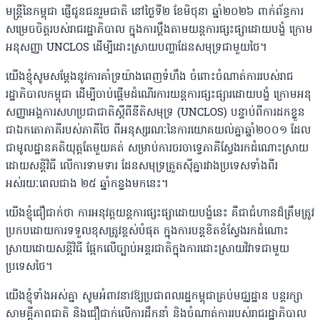
មន្ត្រីនៃកម្ពុជា ផ្ញើជូនជនរួមជាតិ ​នៅថ្ងៃទី២ ខែមិថុនា ឆ្នាំ២០២៦ ពាក់ព័ន្ធការ
សម្រេចចិត្តរបស់រាជរដ្ឋាភិបាល ក្នុងការប្តឹងតាមយន្តការផ្សះផ្សាដោយបង្ខំ ក្រោម
អនុសញ្ញា UNCLOS ដើម្បីដោះស្រាយបញ្ហាដែនសមុទ្រជាមួយថៃ។
យើងខ្ញុំសូមសម្តែងនូវការគាំទ្រយ៉ាងពេញទំហឹង ចំពោះចំណាត់ការរបស់រាជ
រដ្ឋាភិបាលកម្ពុជា ដើម្បីចាប់ផ្តើមដំណើរការយន្តការផ្សះផ្សារដោយបង្ខំ ក្រោមអនុ
សញ្ញាអង្គការសហប្រជាជាតិស្តីពីនីតិសមុទ្រ (UNCLOS) បន្ទាប់ពីការដកខ្លួន
ជាឯកតោភាគីរបស់ភាគីថៃ ពីអនុស្សរណៈនៃការយោគយល់គ្នាឆ្នាំ២០០១ ដែល
ជាមូលដ្ឋានគតិយុត្តតែមួយគត់ សម្រាប់ការចរចាទ្វេភាគីស្វែងរកដំណោះស្រាយ
ដោយសន្តិវិធី លើការទាមទារ ដែនសមុទ្រត្រួតស៊ីគ្នារវាងប្រទេសទាំងពីរ
អស់រយៈពេលជាង ២៥ ឆ្នាំកន្លងមកនេះ។
យើងខ្ញុំជឿជាក់ថា ការអនុវត្តយន្តការផ្សះផ្សាដោយបង្ខំនេះ គឺជាជំហានដ៏ត្រឹមត្រូវ
ប្រកបដោយការទទួលខុសត្រូវខ្ពស់បំផុត ក្នុងការបន្តខិតខំស្វែងរកដំណោះ
ស្រាយដោយសន្តិវិធី ផ្អែកលើច្បាប់អន្តរជាតិក្នុងការដោះស្រាយវិវាទជាមួយ
ប្រទេសថៃ។
យើងខ្ញុំទាំងអស់គ្នា សូមអំពាវនាវឱ្យប្រជាពលរដ្ឋកម្ពុជាគ្រប់មជ្ឈដ្ឋាន បន្តរក្សា
សាមគ្គីភាពជាតិ និងជឿជាក់លើការដឹកនាំ និងចំណាត់ការរបស់រាជរដ្ឋាភិបាល