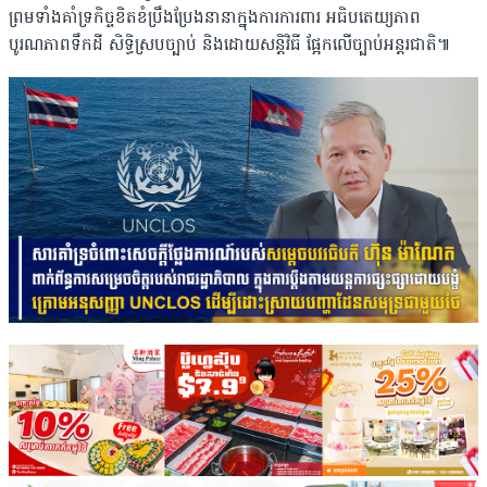
ព្រមទាំងគាំទ្រកិច្ចខិតខំប្រឹងប្រែងនានាក្នុងការការពារ អធិបតេយ្យភាព
បូរណភាពទឹកដី សិទ្ធិស្របច្បាប់ និងដោយសន្តិវិធី ផ្អែកលើច្បាប់អន្តរជាតិ៕