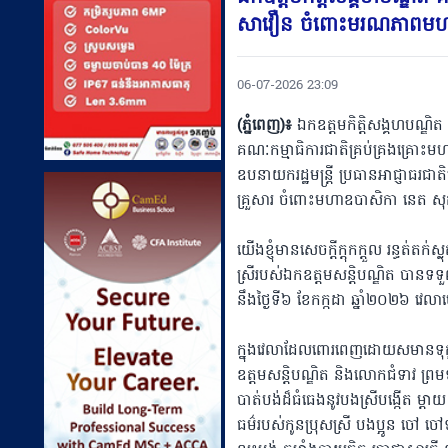
សាវឿន ចំពោះមរណភាពមហាឧបា
06-07-2026 23:09
(ភ្នំពេញ)៖
ឯកឧត្តមកិត្តិសង្គហបណ្ឌិត
គណៈកម្មាធិការជាតិគ្រប់គ្រងគ្រោះម
ឧបនាយករដ្ឋមន្ត្រី ប្រធានអាជ្ញាធរជ
គ្រួសារ ចំពោះមហាឧបាសិកា នេត សុគន្
យើងខ្ញុំមានសេចក្ដីក្ដុកក្ដួល រន្
ស្រីរបស់ឯកឧត្តមសន្តិបណ្ឌិត បានទ
នឹងថ្ងៃទី៦ ខែកក្កដា ឆ្នាំ២០២៦ វ
ក្នុងវេលាដែលពោរពេញដោយសមានទុក្ខនិ
ឧត្តមសន្តិបណ្ឌិត និងលោកជំទាវ ព្រម
បាត់បង់ដ៏ធំធេងនូវបងស្រីបង្កើត ម្តា
ធម៌របស់កូនប្រុសស្រី បងប្អូន ចៅ ចៅទ