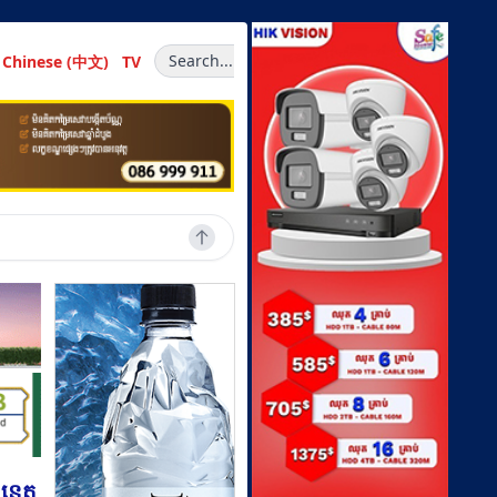
Search...
Chinese (中文)
TV
 នេត