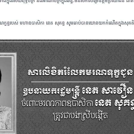
ី ទាំងក្នុងវិស័យពុទ្ធចក្រ និងអាណាចក្រក្នុងឆន្ទៈមនសិការបម្រើឧត្តមប្រយោជន៍ ជាត
ញ្ញាណក្ខន្ធរបស់ មហាឧបាសិកា នេត សុគន្ធ សូមឆាប់បានយោនយកកំណើតក្នុងសុគ