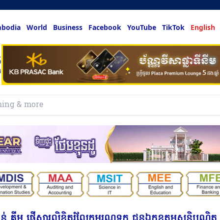
bodia
World
Business
Facebook
YouTube
TikTok
English
គន់ គីម ផ្ញើសារលិខិតរំលែកមរណទុក្ខ ជូនឯកឧត្តមសន្តិបណ្ឌិត