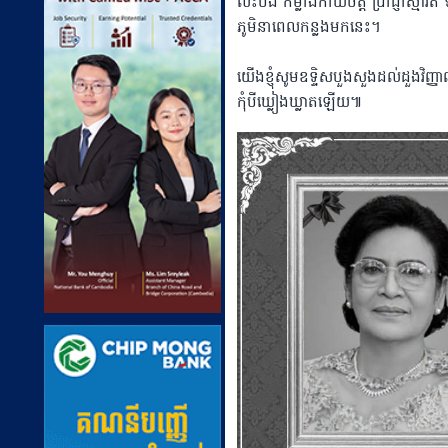
លះបង់ កម្លាំងកាយចិត្ត ប្រាជ្ញាស្មារត
ភូមិនាពេលកន្លងមកនេះ។
យើងខ្ញុំសូមឧទ្ទិសបួងសួងដល់ដួងវិ
កុំបីឃ្លៀងឃ្លាតឡើយ៕