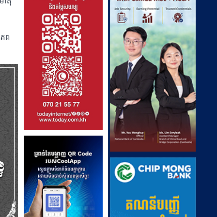
ិមាតុ
តិភព