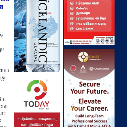
ិត
ី១
រុម
ូវជាបង
រូវ
យ ឯក
ោះការ
ិហារ
ន