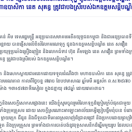
សិកា នេត សុគន្ធ ត្រូវជាបងស្រីរបស់ឯកឧត្តមសន្តិបណ្ឌ
 គន់ គីម ទេសរដ្ឋមន្ត្រី អនុប្រធានសមាគមអតីតយុទ្ធជនកម្ពុជា និងជាអនុប្រធានទ
ហន្តរាយ បានផ្ញើសារលិខិតរំលែកមរណទុក្ខ ជូនឯកឧត្តមសន្តិបណ្ឌិត នេត សាវឿន
ាតិប្រយុទ្ធប្រឆាំងគ្រឿងញៀន និងលោកជំទាវ ហ៊ុន គឹមឡេង នេត សាវឿន ព្រមទាំងក្
ធ ត្រូវជាបងស្រីរបស់ ឯកឧត្តមសន្តិបណ្ឌិត។
ធត់តក់ស្លុត និងសោកស្តាយជាអនេកដោយទទួលដំណឹងថា មហាឧបាសិកា នេត សុគន្ធ ត្រ
ទួលមរណភាព កាលពីថ្ងៃចន្ទ ៧រោច ខែបឋមាសាឍ ឆ្នាំមមី អដ្ឋស័ក ព.ស.២៥៧០ ត្
េលាម៉ោង ១៣៖៥៧នាទីរសៀល ក្នុងជន្មាយុ ៧៨ឆ្នាំ ដោយរោគាពាធ។
ងសេចក្តីសោកសង្រេងនេះ យើងខ្ញុំសូមចូលរួមរំលែកទុក្ខដ៏ក្រៀមក្រំបំផុតជាមួ
ទាំងក្រុមគ្រួសារ ដោយ សេចក្តីស្រណោះអាឡោះអាល័យរកអ្វីប្រៀបផ្ទឹមពុំបាន ចំព
យ ម្តាយក្មេក ជីដូន និងជីទួតជាទីគោរពស្រលាញ់ដ៏ជ្រាលជ្រៅ និងប្រកបដោយព្រហ្មវ
ួត និងក្រុមគ្រួសារ ព្រមទាំងជាការបាត់បង់នូវពុទ្ធសាសនិកដ៏ឆ្នើមមួយរូប ដែលបា