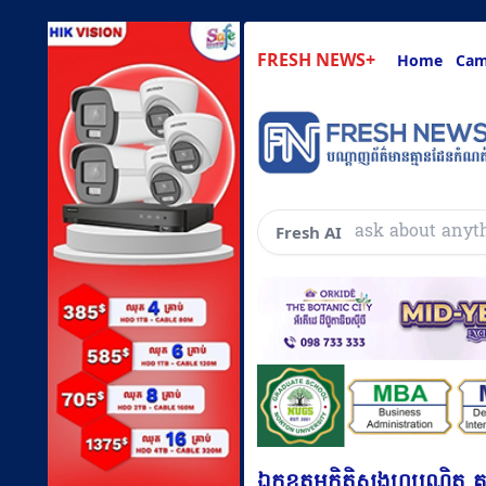
FRESH NEWS+
Home
Cam
សួរអ្វ
Fresh AI
ឯកឧត្តមកិត្តិសង្គហបណ្ឌិត 